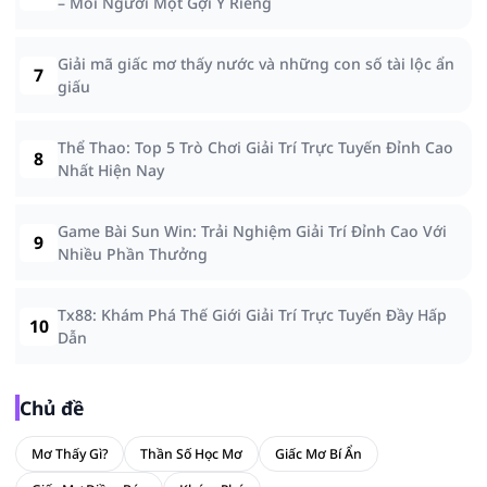
– Mỗi Người Một Gợi Ý Riêng
Giải mã giấc mơ thấy nước và những con số tài lộc ẩn
7
giấu
Thể Thao: Top 5 Trò Chơi Giải Trí Trực Tuyến Đỉnh Cao
8
Nhất Hiện Nay
Game Bài Sun Win: Trải Nghiệm Giải Trí Đỉnh Cao Với
9
Nhiều Phần Thưởng
Tx88: Khám Phá Thế Giới Giải Trí Trực Tuyến Đầy Hấp
10
Dẫn
Chủ đề
Mơ Thấy Gì?
Thần Số Học Mơ
Giấc Mơ Bí Ẩn