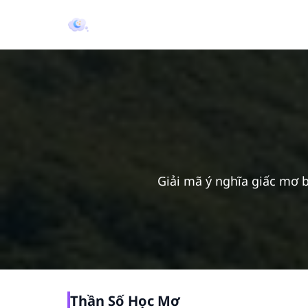
Giải mã ý nghĩa giấc mơ 
Thần Số Học Mơ