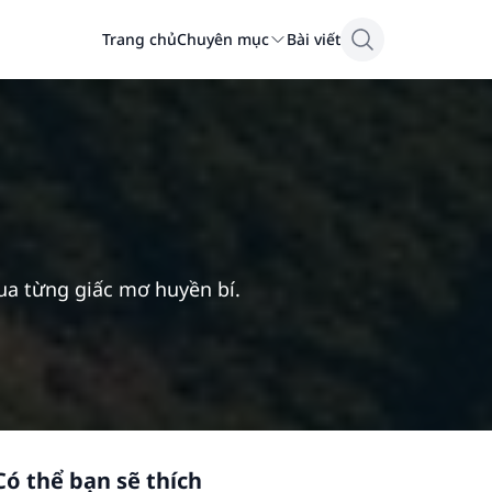
Trang chủ
Chuyên mục
Bài viết
ua từng giấc mơ huyền bí.
Có thể bạn sẽ thích