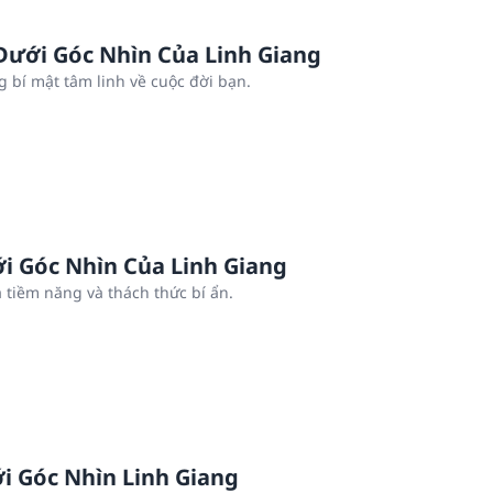
ưới Góc Nhìn Của Linh Giang
 bí mật tâm linh về cuộc đời bạn.
i Góc Nhìn Của Linh Giang
tiềm năng và thách thức bí ẩn.
i Góc Nhìn Linh Giang