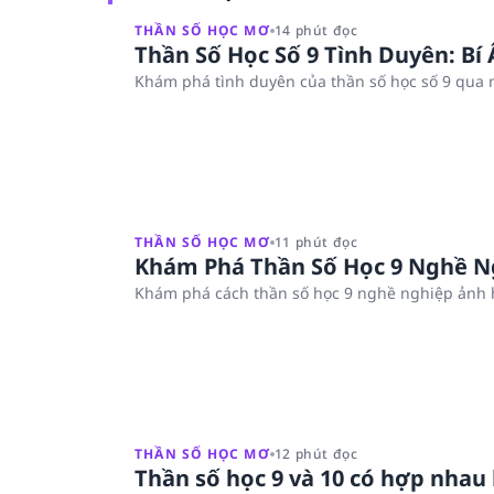
THẦN SỐ HỌC MƠ
14 phút đọc
Thần Số Học Số 9 Tình Duyên: Bí
Khám phá tình duyên của thần số học số 9 qua 
THẦN SỐ HỌC MƠ
11 phút đọc
Khám Phá Thần Số Học 9 Nghề N
Khám phá cách thần số học 9 nghề nghiệp ảnh 
THẦN SỐ HỌC MƠ
12 phút đọc
Thần số học 9 và 10 có hợp nhau