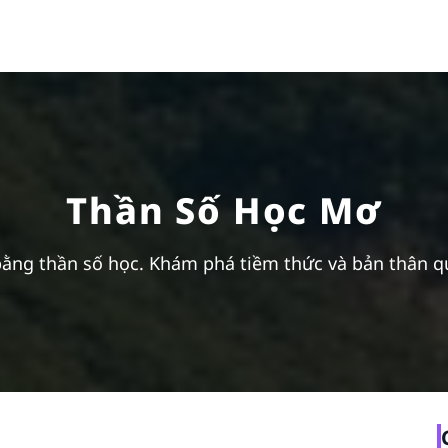
Thần Số Học Mơ
bằng thần số học. Khám phá tiềm thức và bản thân q