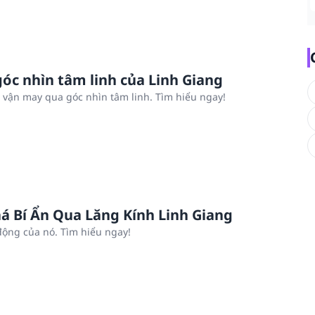
góc nhìn tâm linh của Linh Giang
i vận may qua góc nhìn tâm linh. Tìm hiểu ngay!
á Bí Ẩn Qua Lăng Kính Linh Giang
động của nó. Tìm hiểu ngay!