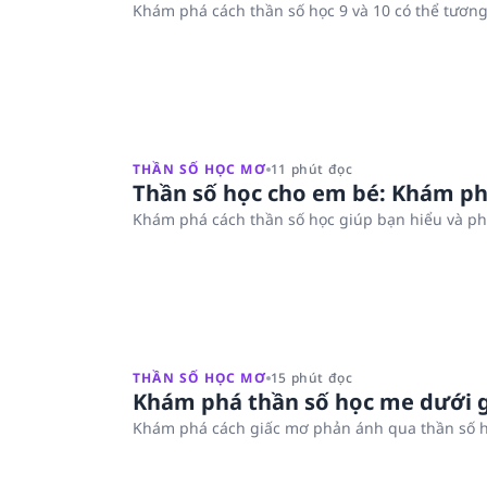
Khám phá cách thần số học 9 và 10 có thể tươn
THẦN SỐ HỌC MƠ
11 phút đọc
Thần số học cho em bé: Khám ph
Khám phá cách thần số học giúp bạn hiểu và ph
THẦN SỐ HỌC MƠ
15 phút đọc
Khám phá thần số học me dưới g
Khám phá cách giấc mơ phản ánh qua thần số họ