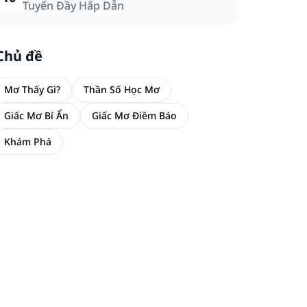
Tuyến Đầy Hấp Dẫn
Chủ đề
Mơ Thấy Gì?
Thần Số Học Mơ
Giấc Mơ Bí Ẩn
Giấc Mơ Điềm Báo
Khám Phá