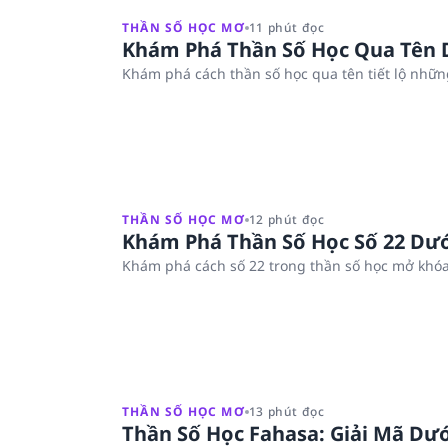
THẦN SỐ HỌC MƠ
11 phút đọc
Khám Phá Thần Số Học Qua Tên D
Khám phá cách thần số học qua tên tiết lộ những
THẦN SỐ HỌC MƠ
12 phút đọc
Khám Phá Thần Số Học Số 22 Dướ
Khám phá cách số 22 trong thần số học mở khóa 
THẦN SỐ HỌC MƠ
13 phút đọc
Thần Số Học Fahasa: Giải Mã Dướ