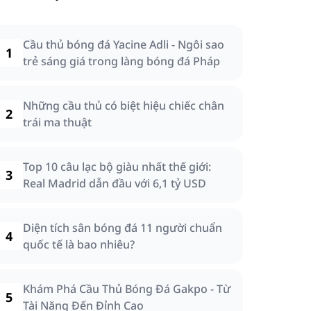
Cầu thủ bóng đá Yacine Adli - Ngôi sao
1
trẻ sáng giá trong làng bóng đá Pháp
Những cầu thủ có biệt hiệu chiếc chân
2
trái ma thuật
Top 10 câu lạc bộ giàu nhất thế giới:
3
Real Madrid dẫn đầu với 6,1 tỷ USD
Diện tích sân bóng đá 11 người chuẩn
4
quốc tế là bao nhiêu?
Khám Phá Cầu Thủ Bóng Đá Gakpo - Từ
5
Tài Năng Đến Đỉnh Cao