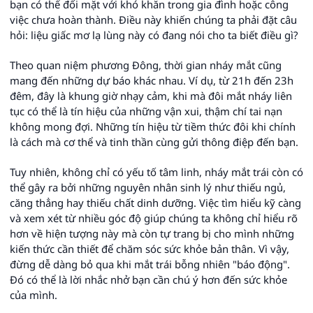
bạn có thể đối mặt với khó khăn trong gia đình hoặc công
việc chưa hoàn thành. Điều này khiến chúng ta phải đặt câu
hỏi: liệu giấc mơ lạ lùng này có đang nói cho ta biết điều gì?
Theo quan niệm phương Đông, thời gian nháy mắt cũng
mang đến những dự báo khác nhau. Ví dụ, từ 21h đến 23h
đêm, đây là khung giờ nhạy cảm, khi mà đôi mắt nháy liên
tục có thể là tín hiệu của những vận xui, thậm chí tai nạn
không mong đợi. Những tín hiệu từ tiềm thức đôi khi chính
là cách mà cơ thể và tinh thần cùng gửi thông điệp đến bạn.
Tuy nhiên, không chỉ có yếu tố tâm linh, nháy mắt trái còn có
thể gây ra bởi những nguyên nhân sinh lý như thiếu ngủ,
căng thẳng hay thiếu chất dinh dưỡng. Việc tìm hiểu kỹ càng
và xem xét từ nhiều góc độ giúp chúng ta không chỉ hiểu rõ
hơn về hiện tượng này mà còn tự trang bị cho mình những
kiến thức cần thiết để chăm sóc sức khỏe bản thân. Vì vậy,
đừng dễ dàng bỏ qua khi mắt trái bỗng nhiên "báo động".
Đó có thể là lời nhắc nhở bạn cần chú ý hơn đến sức khỏe
của mình.