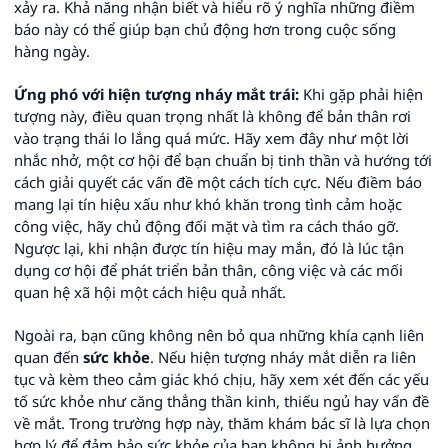
xảy ra. Khả năng nhận biết và hiểu rõ ý nghĩa những điềm
báo này có thể giúp bạn chủ động hơn trong cuộc sống
hàng ngày.
Ứng phó với hiện tượng nháy mắt trái:
Khi gặp phải hiện
tượng này, điều quan trọng nhất là không để bản thân rơi
vào trạng thái lo lắng quá mức. Hãy xem đây như một lời
nhắc nhở, một cơ hội để bạn chuẩn bị tinh thần và hướng tới
cách giải quyết các vấn đề một cách tích cực. Nếu điềm báo
mang lại tín hiệu xấu như khó khăn trong tình cảm hoặc
công việc, hãy chủ động đối mặt và tìm ra cách tháo gỡ.
Ngược lại, khi nhận được tín hiệu may mắn, đó là lúc tận
dụng cơ hội để phát triển bản thân, công việc và các mối
quan hệ xã hội một cách hiệu quả nhất.
Ngoài ra, bạn cũng không nên bỏ qua những khía cạnh liên
quan đến
sức khỏe
. Nếu hiện tượng nháy mắt diễn ra liên
tục và kèm theo cảm giác khó chịu, hãy xem xét đến các yếu
tố sức khỏe như căng thẳng thần kinh, thiếu ngủ hay vấn đề
về mắt. Trong trường hợp này, thăm khám bác sĩ là lựa chọn
hợp lý để đảm bảo sức khỏe của bạn không bị ảnh hưởng