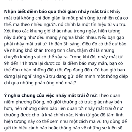
Nhận biết điềm báo qua thời gian nháy mắt trái:
Nháy
mắt trái không chỉ đơn giản là một phản ứng tự nhiên của cơ
thể, mà theo nhiều người, nó chính là một tín hiệu từ vũ trụ.
Xét theo các khung giờ khác nhau trong ngày, hiện tượng
này dường như đều mang ý nghĩa khác nhau. Nếu bạn gặp
phải nháy mắt trái từ 1h đến 3h sáng, điều đó có thể dự báo
về những khó khăn trong tình cảm, thậm chí là những
chuyện không vui có thể xảy ra. Trong khi đó, nháy mắt từ
9h đến 11h trưa lại được coi là điềm báo may mắn, bạn có
thể đón nhận những điều tốt đẹp đang đến. Có bao giờ bạn
dừng lại nghĩ rằng vũ trụ đang gửi đến mình một thông điệp
chỉ qua những phản ứng nhỏ nhất?
Ý nghĩa chung của việc nháy mắt trái ở nữ:
Theo quan
niệm phương Đông, nữ giới thường có trực giác nhạy bén
hơn, nên những điềm báo liên quan tới nháy mắt trái ở nữ
thường được cho là khá chính xác. Nhìn từ góc độ tâm linh,
hiện tượng này có thể xem như một cách mà vũ trụ dùng để
gửi tín hiệu cảnh báo hoặc thông báo về những sự kiện sẽ