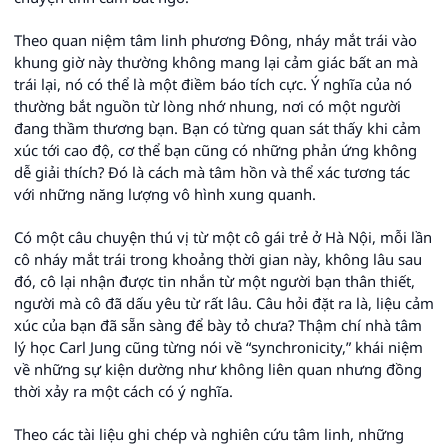
Theo quan niệm tâm linh phương Đông, nháy mắt trái vào
khung giờ này thường không mang lại cảm giác bất an mà
trái lại, nó có thể là một điềm báo tích cực. Ý nghĩa của nó
thường bắt nguồn từ lòng nhớ nhung, nơi có một người
đang thầm thương bạn. Bạn có từng quan sát thấy khi cảm
xúc tới cao độ, cơ thể bạn cũng có những phản ứng không
dễ giải thích? Đó là cách mà tâm hồn và thể xác tương tác
với những năng lượng vô hình xung quanh.
Có một câu chuyện thú vị từ một cô gái trẻ ở Hà Nội, mỗi lần
cô nháy mắt trái trong khoảng thời gian này, không lâu sau
đó, cô lại nhận được tin nhắn từ một người bạn thân thiết,
người mà cô đã dấu yêu từ rất lâu. Câu hỏi đặt ra là, liệu cảm
xúc của bạn đã sẵn sàng để bày tỏ chưa? Thậm chí nhà tâm
lý học Carl Jung cũng từng nói về “synchronicity,” khái niệm
về những sự kiện dường như không liên quan nhưng đồng
thời xảy ra một cách có ý nghĩa.
Theo các tài liệu ghi chép và nghiên cứu tâm linh, những