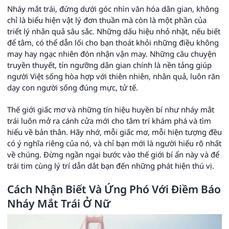
Nháy mắt trái, đứng dưới góc nhìn văn hóa dân gian, không
chỉ là biểu hiện vật lý đơn thuần mà còn là một phần của
triết lý nhân quả sâu sắc. Những dấu hiệu nhỏ nhặt, nếu biết
để tâm, có thể dẫn lối cho bạn thoát khỏi những điều không
may hay ngạc nhiên đón nhận vận may. Những câu chuyện
truyền thuyết, tín ngưỡng dân gian chính là nền tảng giúp
người Việt sống hòa hợp với thiên nhiên, nhân quả, luôn răn
dạy con người sống đúng mực, tử tế.
Thế giới giấc mơ và những tín hiệu huyền bí như nháy mắt
trái luôn mở ra cánh cửa mới cho tâm trí khám phá và tìm
hiểu về bản thân. Hãy nhớ, mỗi giấc mơ, mỗi hiện tượng đều
có ý nghĩa riêng của nó, và chỉ bạn mới là người hiểu rõ nhất
về chúng. Đừng ngần ngại bước vào thế giới bí ẩn này và để
trái tim cùng lý trí dẫn dắt bạn đến những phát hiện thú vị.
Cách Nhận Biết Và Ứng Phó Với Điềm Báo
Nháy Mắt Trái Ở Nữ