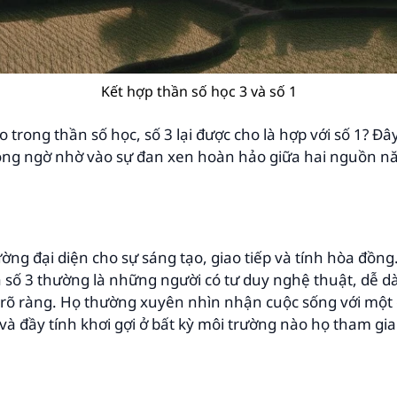
Kết hợp thần số học 3 và số 1
ao trong thần số học, số 3 lại được cho là hợp với số 1? Đ
hông ngờ nhờ vào sự đan xen hoàn hảo giữa hai nguồn n
ường đại diện cho sự sáng tạo, giao tiếp và tính hòa đồn
số 3 thường là những người có tư duy nghệ thuật, dễ dà
rõ ràng. Họ thường xuyên nhìn nhận cuộc sống với một g
à đầy tính khơi gợi ở bất kỳ môi trường nào họ tham gia