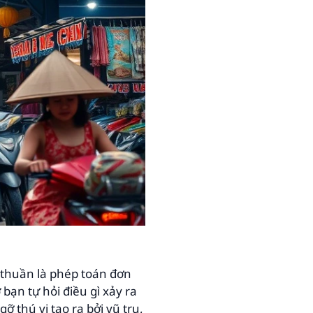
n thuần là phép toán đơn
bạn tự hỏi điều gì xảy ra
ỡ thú vị tạo ra bởi vũ trụ,