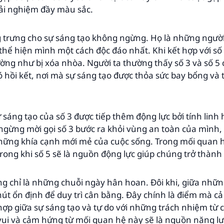
ải nghiệm đầy màu sắc.
ng trưng cho sự sáng tạo không ngừng. Họ là những ngườ
 thể hiện mình một cách độc đáo nhất. Khi kết hợp với số 
ường như bị xóa nhòa. Người ta thường thấy số 3 và số 
hồi kết, nơi mà sự sáng tạo được thỏa sức bay bổng và 
ự sáng tạo của số 3 được tiếp thêm động lực bởi tính linh
 ngừng mời gọi số 3 bước ra khỏi vùng an toàn của mìn
hững khía cạnh mới mẻ của cuộc sống. Trong mối quan hệ
trong khi số 5 sẽ là nguồn động lực giúp chúng trở thành
g chỉ là những chuỗi ngày hân hoan. Đôi khi, giữa nhữn
hút ổn định để duy trì cân bằng. Đây chính là điểm mà cả 
hợp giữa sự sáng tạo và tự do với những trách nhiệm từ
vui và cảm hứng từ mối quan hệ này sẽ là nguồn năng lư