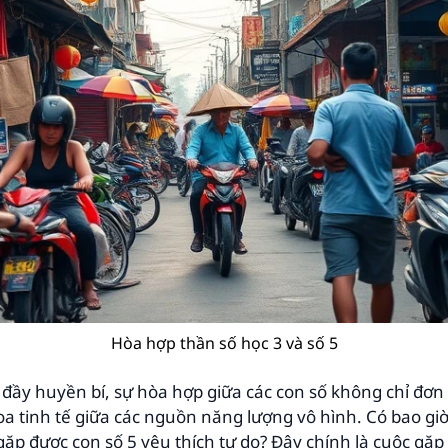
Hòa hợp thần số học 3 và số 5
c đầy huyền bí, sự hòa hợp giữa các con số không chỉ đơ
oa tinh tế giữa các nguồn năng lượng vô hình. Có bao giờ 
gặp được con số 5 yêu thích tự do? Đây chính là cuộc gặp g