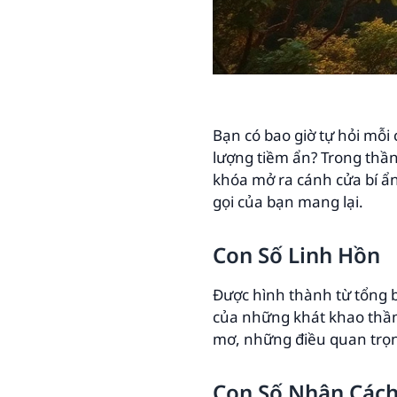
Bạn có bao giờ tự hỏi mỗ
lượng tiềm ẩn? Trong thần
khóa mở ra cánh cửa bí ẩn
gọi của bạn mang lại.
Con Số Linh Hồn
Được hình thành từ tổng bậ
của những khát khao thầm k
mơ, những điều quan trọn
Con Số Nhân Các