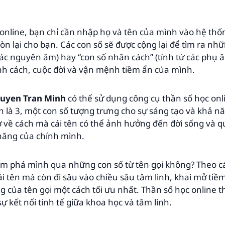
 online, bạn chỉ cần nhập họ và tên của mình vào hệ thố
òn lại cho bạn. Các con số sẽ được cộng lại để tìm ra nh
ừ các nguyên âm) hay “con số nhân cách” (tính từ các phụ
ính cách, cuộc đời và vận mệnh tiềm ẩn của mình.
uyen Tran Minh
có thể sử dụng công cụ thần số học on
là 3, một con số tượng trưng cho sự sáng tạo và khả năn
 về cách mà cái tên có thể ảnh hưởng đến đời sống và 
năng của chính mình.
m phá mình qua những con số từ tên gọi không? Theo c
 cái tên mà còn đi sâu vào chiều sâu tâm linh, khai mở t
 của tên gọi một cách tối ưu nhất. Thần số học online 
ự kết nối tinh tế giữa khoa học và tâm linh.