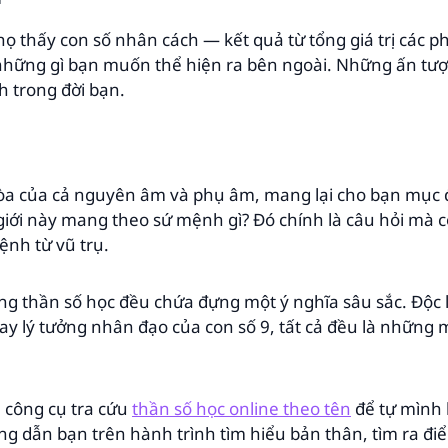
 họ thấy con số nhân cách — kết quả từ tổng giá trị các 
những gì bạn muốn thể hiện ra bên ngoài. Những ấn tượn
h trong đời bạn.
òa của cả nguyên âm và phụ âm, mang lại cho bạn mục đ
giới này mang theo sứ mệnh gì? Đó chính là câu hỏi mà co
ệnh từ vũ trụ.
ong thần số học đều chứa đựng một ý nghĩa sâu sắc. Độc 
hay lý tưởng nhân đạo của con số 9, tất cả đều là những
 công cụ tra cứu
thần số học online theo tên
để tự mình 
g dẫn bạn trên hành trình tìm hiểu bản thân, tìm ra đ