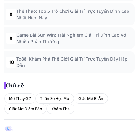
Thể Thao: Top 5 Trò Chơi Giải Trí Trực Tuyến Đỉnh Cao
8
Nhất Hiện Nay
Game Bài Sun Win: Trải Nghiệm Giải Trí Đỉnh Cao Với
9
Nhiều Phần Thưởng
Tx88: Khám Phá Thế Giới Giải Trí Trực Tuyến Đầy Hấp
10
Dẫn
Chủ đề
Mơ Thấy Gì?
Thần Số Học Mơ
Giấc Mơ Bí Ẩn
Giấc Mơ Điềm Báo
Khám Phá