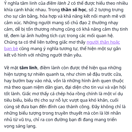
Ý nghĩa tâm linh của
điềm lành 2
có thể được hiểu theo nhiều
khía cạnh khác nhau. Trong
thần số học
, số 2 tượng trưng
cho sự cân bằng, hòa hợp và khả năng kết nối mạnh mẽ với
cảm xúc. Những người mang số chủ đạo 2 thường nhạy
cảm, dễ bị tổn thương nhưng cũng có khả năng cảm thụ tinh
tế, đem lại ảnh hưởng tích cực trong các mối quan hệ.
Chúng ta có thể liên tưởng giấc mơ thấy
người thân hoặc
bạn bè
cũng mang ý nghĩa tương tự, thể hiện một sự gắn
kết vô hình với những người thân yêu.
Về mặt
tâm linh
, điềm lành còn được thể hiện qua những
hiện tượng tự nhiên quanh ta, như chim sẻ đậu trước cửa,
hay bướm bay vào nhà, vốn là những hình ảnh quen thuộc
mà theo quan niệm dân gian, đại diện cho tin vui và vận hội
tốt lành. Giấc mơ thấy cá chép hóa rồng chính là một ví dụ
tiêu biểu, biểu thị cho sự nỗ lực vượt qua khó khăn, cuối
cùng sẽ đưa bạn đến đỉnh cao thành công. Đây không chỉ là
những biểu tượng trong truyền thuyết mà còn là lời nhắn
nhủ từ vũ trụ, chỉ ra con đường bạn đi đang mang triển
vọng sáng lạng.