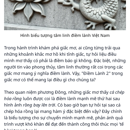
Hình biểu tượng tâm linh điềm lành Việt Nam
Trong hành trình khám phá giấc mơ, ai cũng từng trải qua
những khoảnh khắc mơ hồ khi tỉnh giấc, tự hỏi liệu điều
mình mơ thấy có phải là điềm báo gì không. Đặc biệt, những
người tin vào phong thủy, tâm linh thường rất coi trọng các
giấc mơ mang ý nghĩa điềm lành. Vậy, "Điềm Lành 2" trong
giấc mơ có thể mang lại điều gì cho chúng ta?
Theo quan niệm phương Đông, những giấc mơ thấy
cá chép
hóa rồng
luôn được coi là điềm lành mạnh mẽ thứ hai sau
hình ảnh
rồng bay lên trời
. Có bao giờ bạn tự hỏi tại sao cá
chép hóa rồng lại mang hàm ý đặc biệt đến vậy? Đây chính
là biểu tượng cho sự chuyển mình mạnh mẽ, phản ánh quá
trình vượt khó khăn để đạt đến thành công thôi thúc mọi 'tế