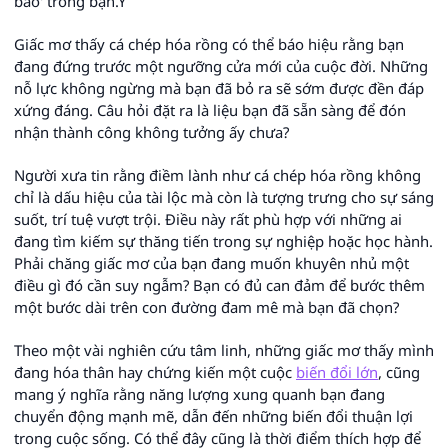
bào' trong bạn.Y
Giấc mơ thấy cá chép hóa rồng có thể báo hiệu rằng bạn
đang đứng trước một ngưỡng cửa mới của cuộc đời. Những
nỗ lực không ngừng mà bạn đã bỏ ra sẽ sớm được đền đáp
xứng đáng. Câu hỏi đặt ra là liệu bạn đã sẵn sàng để đón
nhận thành công không tưởng ấy chưa?
Người xưa tin rằng điềm lành như cá chép hóa rồng không
chỉ là dấu hiệu của tài lộc mà còn là tượng trưng cho sự sáng
suốt, trí tuệ vượt trội. Điều này rất phù hợp với những ai
đang tìm kiếm sự thăng tiến trong sự nghiệp hoặc học hành.
Phải chăng giấc mơ của bạn đang muốn khuyên nhủ một
điều gì đó cần suy ngẫm? Bạn có đủ can đảm để bước thêm
một bước dài trên con đường đam mê mà bạn đã chọn?
Theo một vài nghiên cứu tâm linh, những giấc mơ thấy mình
đang hóa thân hay chứng kiến một cuộc
biến đổi lớn
, cũng
mang ý nghĩa rằng năng lượng xung quanh bạn đang
chuyển động mạnh mẽ, dẫn đến những biến đổi thuận lợi
trong cuộc sống. Có thể đây cũng là thời điểm thích hợp để