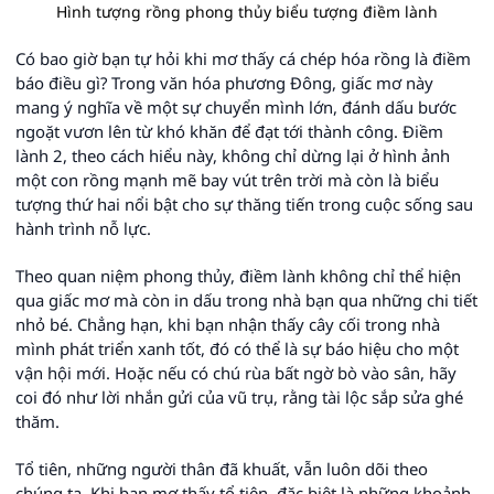
Hình tượng rồng phong thủy biểu tượng điềm lành
Có bao giờ bạn tự hỏi khi mơ thấy cá chép hóa rồng là điềm
báo điều gì? Trong văn hóa phương Đông, giấc mơ này
mang ý nghĩa về một sự chuyển mình lớn, đánh dấu bước
ngoặt vươn lên từ khó khăn để đạt tới thành công. Điềm
lành 2, theo cách hiểu này, không chỉ dừng lại ở hình ảnh
một con rồng mạnh mẽ bay vút trên trời mà còn là biểu
tượng thứ hai nổi bật cho sự thăng tiến trong cuộc sống sau
hành trình nỗ lực.
Theo quan niệm phong thủy, điềm lành không chỉ thể hiện
qua giấc mơ mà còn in dấu trong nhà bạn qua những chi tiết
nhỏ bé. Chẳng hạn, khi bạn nhận thấy cây cối trong nhà
mình phát triển xanh tốt, đó có thể là sự báo hiệu cho một
vận hội mới. Hoặc nếu có chú rùa bất ngờ bò vào sân, hãy
coi đó như lời nhắn gửi của vũ trụ, rằng tài lộc sắp sửa ghé
thăm.
Tổ tiên, những người thân đã khuất, vẫn luôn dõi theo
chúng ta. Khi bạn mơ thấy tổ tiên, đặc biệt là những khoảnh