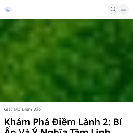
Giấc Mơ Điềm Báo
Khám Phá Điềm Lành 2: Bí
Ẩn Và Ý Nghĩa Tâm Linh