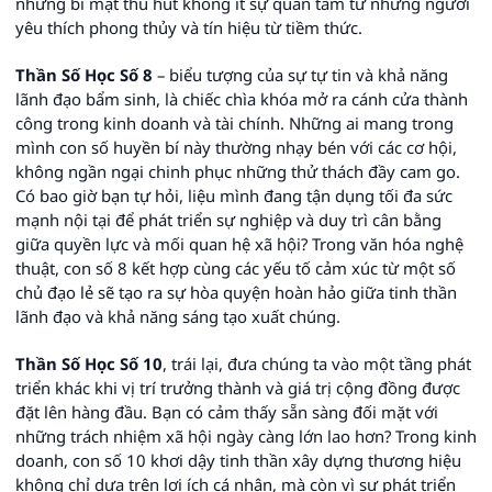
những bí mật thu hút không ít sự quan tâm từ những người
yêu thích phong thủy và tín hiệu từ tiềm thức.
Thần Số Học Số 8
– biểu tượng của sự tự tin và khả năng
lãnh đạo bẩm sinh, là chiếc chìa khóa mở ra cánh cửa thành
công trong kinh doanh và tài chính. Những ai mang trong
mình con số huyền bí này thường nhạy bén với các cơ hội,
không ngần ngại chinh phục những thử thách đầy cam go.
Có bao giờ bạn tự hỏi, liệu mình đang tận dụng tối đa sức
mạnh nội tại để phát triển sự nghiệp và duy trì cân bằng
giữa quyền lực và mối quan hệ xã hội? Trong văn hóa nghệ
thuật, con số 8 kết hợp cùng các yếu tố cảm xúc từ một số
chủ đạo lẻ sẽ tạo ra sự hòa quyện hoàn hảo giữa tinh thần
lãnh đạo và khả năng sáng tạo xuất chúng.
Thần Số Học Số 10
, trái lại, đưa chúng ta vào một tầng phát
triển khác khi vị trí trưởng thành và giá trị cộng đồng được
đặt lên hàng đầu. Bạn có cảm thấy sẵn sàng đối mặt với
những trách nhiệm xã hội ngày càng lớn lao hơn? Trong kinh
doanh, con số 10 khơi dậy tinh thần xây dựng thương hiệu
không chỉ dựa trên lợi ích cá nhân, mà còn vì sự phát triển