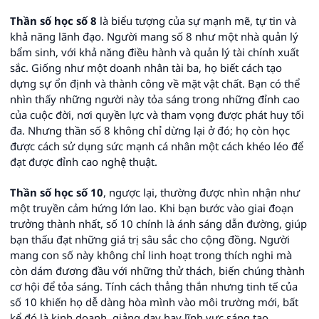
Thần số học số 8
là biểu tượng của sự mạnh mẽ, tự tin và
khả năng lãnh đạo. Người mang số 8 như một nhà quản lý
bẩm sinh, với khả năng điều hành và quản lý tài chính xuất
sắc. Giống như một doanh nhân tài ba, họ biết cách tạo
dựng sự ổn định và thành công về mặt vật chất. Bạn có thể
nhìn thấy những người này tỏa sáng trong những đỉnh cao
của cuộc đời, nơi quyền lực và tham vọng được phát huy tối
đa. Nhưng thần số 8 không chỉ dừng lại ở đó; họ còn học
được cách sử dụng sức mạnh cá nhân một cách khéo léo để
đạt được đỉnh cao nghệ thuật.
Thần số học số 10
, ngược lại, thường được nhìn nhận như
một truyền cảm hứng lớn lao. Khi bạn bước vào giai đoạn
trưởng thành nhất, số 10 chính là ánh sáng dẫn đường, giúp
bạn thấu đạt những giá trị sâu sắc cho cộng đồng. Người
mang con số này không chỉ linh hoạt trong thích nghi mà
còn dám đương đầu với những thử thách, biến chúng thành
cơ hội để tỏa sáng. Tính cách thẳng thắn nhưng tinh tế của
số 10 khiến họ dễ dàng hòa mình vào môi trường mới, bất
kể đó là kinh doanh, giảng dạy hay lĩnh vực sáng tạo.