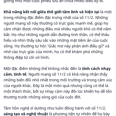
giống như một cuộc phiêu lưu ẩn chứa nhiều điều kỳ bí.
Khả năng kết nối giữa thế giới tâm linh và hiện tại
là một
trong những đặc điểm đặc trưng nhất của số 11/2. Những
người mang số này thường có trực giác mạnh mẽ, giúp họ
cảm nhận được những điều mà nhiều người khó có thể nắm
bắt. Họ như những người dẫn đường tinh thần, có thể thấu
hiểu và nhìn thấy sâu sắc vào những mặt tiềm ẩn của cuộc
sống. Họ thường tự hỏi: 'Giấc mơ này phản ánh điều gì?' và
nhờ vào trực giác của mình, họ có thể khám phá những
thông điệp từ cõi vô hình.
Một đặc điểm không thể không nhắc đến là
tính cách nhạy
cảm, tinh tế
. Người mang số 11/2 có khả năng nhận thấy
những biến đổi nhỏ nhất trong môi trường và trong cảm xúc
của người khác. Đây là một món quà nhưng cũng có thể là
một thách thức, bởi sự nhạy cảm này đôi lúc khiến họ dễ tổn
thương trước những sóng gió của cuộc đời.
Tâm hồn nghệ sĩ dường như luôn đồng hành với số 11/2,
sáng tạo và nghệ thuật
là phương tiện tự nhiên để họ bày