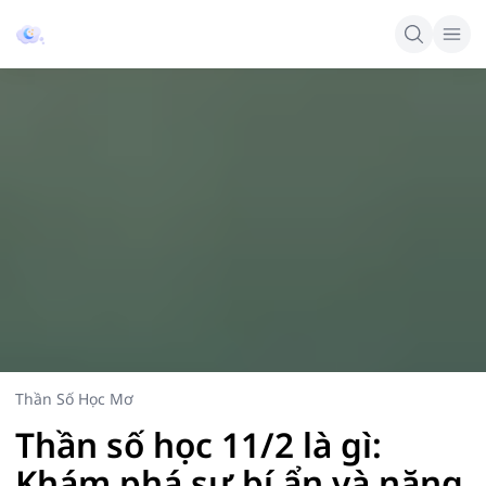
Thần Số Học Mơ
Thần số học 11/2 là gì:
Khám phá sự bí ẩn và năng