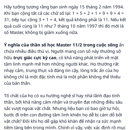
Hãy tưởng tượng rằng bạn sinh ngày 15 tháng 2 năm 1994.
Khi bạn cộng tất cả các chữ số lại: 1 + 5 + 2 + 1 + 9 + 9 + 4 =
31, tiếp tục cộng 3 + 1 = 4, kết quả không phải là 11. Nếu kết
quả cuối cùng là 11 như 7 tháng 10 năm 1997 thì đó mới là
số Master, không bị giảm xuống nữa.
Ý nghĩa của thần số học Master 11/2 trong cuộc sống
ẩn
chứa nhiều điều thú vị. Người mang con số này thường sở
hữu
trực giác cực kỳ cao
, có khả năng phát triển về mặt
tâm linh mạnh mẽ hơn những người khác. Họ thường rất
nhạy cảm, trung thực và đáng tin cậy, lòng trắc ẩn của họ
không chỉ là một đặc tính mà là một phần không thể thiếu
của bản thân.
Tố chất của họ có xu hướng nghệ sĩ hay nhà lãnh đạo tinh
thần, bởi khả năng cảm nhận và truyền đạt những điều sâu
sắc vượt ngoài vật chất. Nhưng liệu bạn có bao giờ tự hỏi,
bước đi trên con đường tâm linh khiến họ dễ bị cám dỗ bởi
vật chất? Đôi khi họ dễ gặp khó khăn để nhận ra sức mạnh
tiềm tàng bên trong mình. Chính vì vậy, việc xác định rõ mục