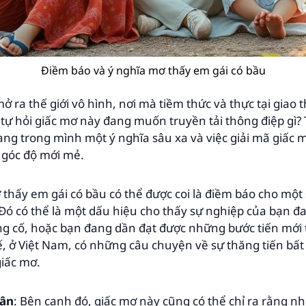
Điềm báo và ý nghĩa mơ thấy em gái có bầu
ở ra thế giới vô hình, nơi mà tiềm thức và thực tại giao
n tự hỏi giấc mơ này đang muốn truyền tải thông điệp g
g trong mình một ý nghĩa sâu xa và việc giải mã giấc m
 góc độ mới mẻ.
 thấy em gái có bầu có thể được coi là điềm báo cho một
Đó có thể là một dấu hiệu cho thấy sự nghiệp của bạn đa
ng cố, hoặc bạn đang dần đạt được những bước tiến mới 
ế, ở Việt Nam, có những câu chuyện về sự thăng tiến bấ
giấc mơ.
hân
: Bên cạnh đó, giấc mơ này cũng có thể chỉ ra rằng n