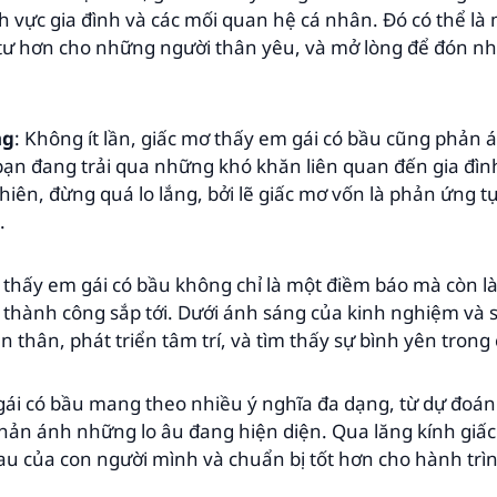
nh vực gia đình và các mối quan hệ cá nhân. Đó có thể là 
ư hơn cho những người thân yêu, và mở lòng để đón nh
ng
: Không ít lần, giấc mơ thấy em gái có bầu cũng phản 
 bạn đang trải qua những khó khăn liên quan đến gia đì
hiên, đừng quá lo lắng, bởi lẽ giấc mơ vốn là phản ứng tự
.
thấy em gái có bầu không chỉ là một điềm báo mà còn là 
hành công sắp tới. Dưới ánh sáng của kinh nghiệm và sự
thân, phát triển tâm trí, và tìm thấy sự bình yên trong
i có bầu mang theo nhiều ý nghĩa đa dạng, từ dự đoán s
 phản ánh những lo âu đang hiện diện. Qua lăng kính gi
 của con người mình và chuẩn bị tốt hơn cho hành trình