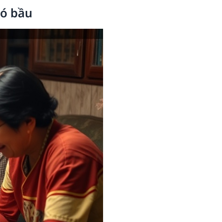
có bầu