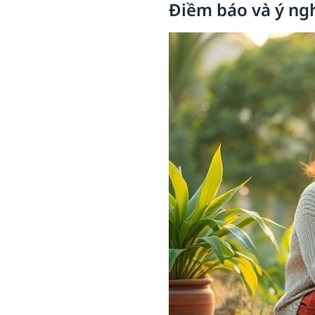
Điềm báo và ý ng