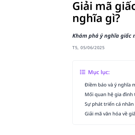
Giải mã giấ
nghĩa gì?
Khám phá ý nghĩa giấc m
T5, 05/06/2025
Mục lục:
Điềm báo và ý nghĩa 
Mối quan hệ gia đình 
Sự phát triển cá nhân
Giải mã văn hóa về gi