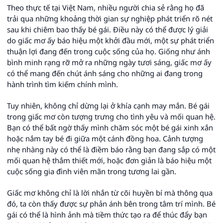
Theo thực tế tại Việt Nam, nhiều người chia sẻ rằng họ đã
trải qua những khoảng thời gian sự nghiệp phát triển rõ nét
sau khi chiêm bao thấy bé gái. Điều này có thể được lý giải
do giấc mơ ấy báo hiệu một khởi đầu mới, một sự phát triển
thuận lợi đang đến trong cuộc sống của họ. Giống như ánh
bình minh rạng rỡ mở ra những ngày tươi sáng, giấc mơ ấy
có thể mang đến chút ánh sáng cho những ai đang trong
hành trình tìm kiếm chính mình.
Tuy nhiên, không chỉ dừng lại ở khía cạnh may mắn. Bé gái
trong giấc mơ còn tượng trưng cho tình yêu và mối quan hệ.
Bạn có thể bất ngờ thấy mình chăm sóc một bé gái xinh xắn
hoặc nắm tay bé đi giữa một cánh đồng hoa. Cảnh tượng
nhẹ nhàng này có thể là điềm báo rằng bạn đang sắp có một
mối quan hệ thắm thiết mới, hoặc đơn giản là báo hiệu một
cuộc sống gia đình viên mãn trong tương lai gần.
Giấc mơ không chỉ là lời nhắn từ cõi huyền bí mà thông qua
đó, ta còn thấy được sự phản ánh bên trong tâm trí mình. Bé
gái có thể là hình ảnh mà tiềm thức tạo ra để thúc đẩy bạn