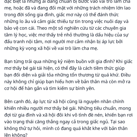
đặc biệt là những ai đang chuẩn bị bước vào vai trò làm cha
mẹ, hoặc đã và đang đối mặt với những trách nhiệm lớn lao
trong đời sống gia đình, giấc mơ này có thể đánh thức
những lo âu và cảm giác thiếu tự tin trong việc nuôi dạy và
bảo vệ con cái. Theo một số nghiên cứu từ các chuyên gia
tâm lý học, việc mơ thấy trẻ nhỏ thường là dấu hiệu của sự
đấu tranh nội tâm, nơi người mơ cảm nhận bị áp lực bởi
những kỳ vọng xã hội về vai trò làm cha mẹ.
Bạn từng trải qua những kỷ niệm buồn với gia đình? Khi giấc
mơ thấy bé gái tái hiện, có thể đây là cách tiềm thức giúp
bạn đối diện và giải tỏa những tổn thương từ quá khứ. Điều
này không chỉ giúp bạn hiểu hơn về bản thân mà còn mở ra
cơ hội để hàn gắn và tìm kiếm sự bình yên.
Bên cạnh đó, áp lực từ xã hội cũng là nguyên nhân chính
khiến nhiều người mơ thấy bé gái. Những tiêu chuẩn, mong
đợi từ gia đình và xã hội đôi khi vô tình đè nén, khiến bạn rơi
vào trạng thái căng thẳng ngay cả trong giấc ngủ. Tại sao
không thử tự hỏi, mình có đang quá khắt khe với bản thân
lên không?