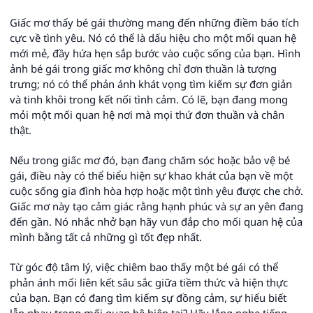
Giấc mơ thấy bé gái thường mang đến những điềm báo tích
cực về tình yêu. Nó có thể là dấu hiệu cho một mối quan hệ
mới mẻ, đầy hứa hẹn sắp bước vào cuộc sống của bạn. Hình
ảnh bé gái trong giấc mơ không chỉ đơn thuần là tượng
trưng; nó có thể phản ánh khát vọng tìm kiếm sự đơn giản
và tinh khôi trong kết nối tình cảm. Có lẽ, bạn đang mong
mỏi một mối quan hệ nơi mà mọi thứ đơn thuần và chân
thật.
Nếu trong giấc mơ đó, bạn đang chăm sóc hoặc bảo vệ bé
gái, điều này có thể biểu hiện sự khao khát của bạn về một
cuộc sống gia đình hòa hợp hoặc một tình yêu được che chở.
Giấc mơ này tạo cảm giác rằng hạnh phúc và sự an yên đang
đến gần. Nó nhắc nhở bạn hãy vun đắp cho mối quan hệ của
mình bằng tất cả những gì tốt đẹp nhất.
Từ góc độ tâm lý, việc chiêm bao thấy một bé gái có thể
phản ánh mối liên kết sâu sắc giữa tiềm thức và hiện thực
của bạn. Bạn có đang tìm kiếm sự đồng cảm, sự hiểu biết