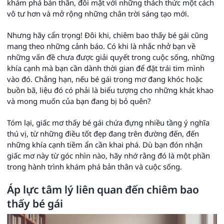
khám phá bản thân, đối mặt với những thách thức một cách
vô tư hơn và mở rộng những chân trời sáng tạo mới.
Nhưng hãy cẩn trọng! Đôi khi, chiêm bao thấy bé gái cũng
mang theo những cảnh báo. Có khi là nhắc nhở bạn về
những vấn đề chưa được giải quyết trong cuộc sống, những
khía cạnh mà bạn cần dành thời gian để đặt trái tim mình
vào đó. Chẳng hạn, nếu bé gái trong mơ đang khóc hoặc
buồn bã, liệu đó có phải là biểu tượng cho những khát khao
và mong muốn của bạn đang bị bỏ quên?
Tóm lại, giấc mơ thấy bé gái chứa đựng nhiều tầng ý nghĩa
thú vị, từ những điều tốt đẹp đang trên đường đến, đến
những khía cạnh tiềm ẩn cần khai phá. Dù bạn đón nhận
giấc mơ này từ góc nhìn nào, hãy nhớ rằng đó là một phần
trong hành trình khám phá bản thân và cuộc sống.
Áp lực tâm lý liên quan đến chiêm bao
thấy bé gái