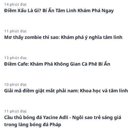
14 phút đọc
Điềm Xấu Là Gì? Bí Ẩn Tâm Linh Khám Phá Ngay
11 phút đọc
Mơ thấy zombie thì sao: Khám phá ý nghĩa tâm linh
13 phút đọc
Điềm Cafe: Khám Phá Không Gian Cà Phê Bí Ẩn
10 phút đọc
Giải mã điềm giật mắt phải nam: Khoa học và tâm linh
11 phút đọc
Cầu thủ bóng đá Yacine Adli - Ngôi sao trẻ sáng giá
trong làng bóng đá Pháp