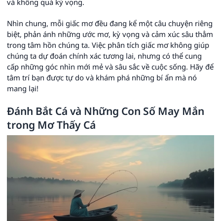
và không quá kỳ vọng.
Nhìn chung, mỗi giấc mơ đều đang kể một câu chuyện riêng
biệt, phản ánh những ước mơ, kỳ vọng và cảm xúc sâu thẳm
trong tâm hồn chúng ta. Việc phân tích giấc mơ không giúp
chúng ta dự đoán chính xác tương lai, nhưng có thể cung
cấp những góc nhìn mới mẻ và sâu sắc về cuộc sống. Hãy để
tâm trí bạn được tự do và khám phá những bí ẩn mà nó
mang lại!
Đánh Bắt Cá và Những Con Số May Mắn
trong Mơ Thấy Cá