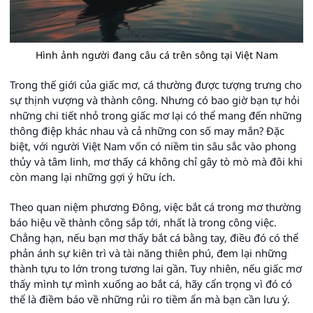
Hình ảnh người đang câu cá trên sông tại Việt Nam
Trong thế giới của giấc mơ, cá thường được tượng trưng cho
sự thịnh vượng và thành công. Nhưng có bao giờ bạn tự hỏi
những chi tiết nhỏ trong giấc mơ lại có thể mang đến những
thông điệp khác nhau và cả những con số may mắn? Đặc
biệt, với người Việt Nam vốn có niềm tin sâu sắc vào phong
thủy và tâm linh, mơ thấy cá không chỉ gây tò mò mà đôi khi
còn mang lại những gợi ý hữu ích.
Theo quan niệm phương Đông, việc bắt cá trong mơ thường
báo hiệu về thành công sắp tới, nhất là trong công việc.
Chẳng hạn, nếu bạn mơ thấy bắt cá bằng tay, điều đó có thể
phản ánh sự kiên trì và tài năng thiên phú, đem lại những
thành tựu to lớn trong tương lai gần. Tuy nhiên, nếu giấc mơ
thấy mình tự mình xuống ao bắt cá, hãy cẩn trọng vì đó có
thể là điềm báo về những rủi ro tiềm ẩn mà bạn cần lưu ý.