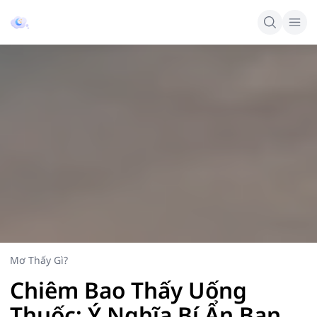
Mơ Thấy Gì?
Chiêm Bao Thấy Uống
Thuốc: Ý Nghĩa Bí Ẩn Bạn