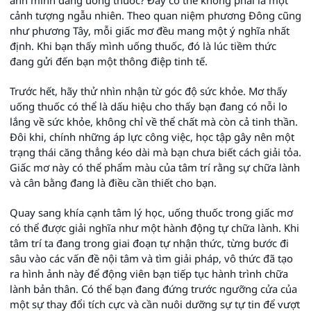
ảnh mình đang uống thuốc? Đây có thể không phải là một
cảnh tượng ngẫu nhiên. Theo quan niệm phương Đông cũng
như phương Tây, mỗi giấc mơ đều mang một ý nghĩa nhất
định. Khi bạn thấy mình uống thuốc, đó là lúc tiềm thức
đang gửi đến bạn một thông điệp tinh tế.
Trước hết, hãy thử nhìn nhận từ góc độ sức khỏe. Mơ thấy
uống thuốc có thể là dấu hiệu cho thấy bạn đang có nỗi lo
lắng về sức khỏe, không chỉ về thể chất mà còn cả tinh thần.
Đôi khi, chính những áp lực công việc, học tập gây nên một
trạng thái căng thẳng kéo dài mà bạn chưa biết cách giải tỏa.
Giấc mơ này có thể phẩm màu của tâm trí rằng sự chữa lành
và cân bằng đang là điều cần thiết cho bạn.
Quay sang khía cạnh tâm lý học, uống thuốc trong giấc mơ
có thể được giải nghĩa như một hành động tự chữa lành. Khi
tâm trí ta đang trong giai đoạn tự nhận thức, từng bước đi
sâu vào các vấn đề nội tâm và tìm giải pháp, vô thức đã tạo
ra hình ảnh này để động viên bạn tiếp tục hành trình chữa
lành bản thân. Có thể bạn đang đứng trước ngưỡng cửa của
một sự thay đổi tích cực và cần nuôi dưỡng sự tự tin để vượt