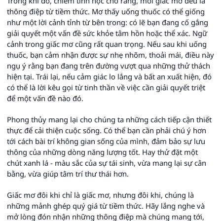
Trong khi đó, chiêm tinh học cho rằng, mỗi giấc mơ đều là
thông điệp từ tiềm thức. Mơ thấy uống thuốc có thể giống
như một lời cảnh tỉnh từ bên trong: có lẽ bạn đang cố gắng
giải quyết một vấn đề sức khỏe tâm hồn hoặc thể xác. Ngữ
cảnh trong giấc mơ cũng rất quan trọng. Nếu sau khi uống
thuốc, bạn cảm nhận được sự nhẹ nhõm, thoải mái, điều này
ngụ ý rằng bạn đang trên đường vượt qua những thử thách
hiện tại. Trái lại, nếu cảm giác lo lắng và bất an xuất hiện, đó
có thể là lời kêu gọi từ tinh thần về việc cần giải quyết triệt
để một vấn đề nào đó.
Phong thủy mang lại cho chúng ta những cách tiếp cận thiết
thực để cải thiện cuộc sống. Có thể bạn cần phải chú ý hơn
tới cách bài trí không gian sống của mình, đảm bảo sự lưu
thông của những dòng năng lượng tốt. Hay thử đặt một
chút xanh lá - màu sắc của sự tái sinh, vừa mang lại sự cân
bằng, vừa giúp tâm trí thư thái hơn.
Giấc mơ đôi khi chỉ là giấc mơ, nhưng đôi khi, chúng là
những mảnh ghép quý giá từ tiềm thức. Hãy lắng nghe và
mở lòng đón nhận những thông điệp mà chúng mang tới,