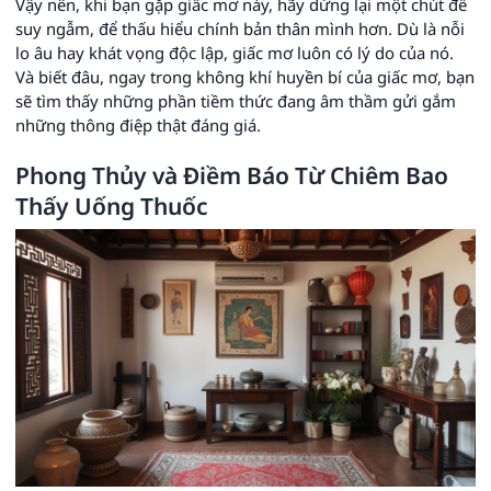
Vậy nên, khi bạn gặp giấc mơ này, hãy dừng lại một chút để
suy ngẫm, để thấu hiểu chính bản thân mình hơn. Dù là nỗi
lo âu hay khát vọng độc lập, giấc mơ luôn có lý do của nó.
Và biết đâu, ngay trong không khí huyền bí của giấc mơ, bạn
sẽ tìm thấy những phần tiềm thức đang âm thầm gửi gắm
những thông điệp thật đáng giá.
Phong Thủy và Điềm Báo Từ Chiêm Bao
Thấy Uống Thuốc