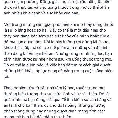
quan niệm phương Đông, giấc mơ là một cầu nối giữa tiềm
thức và thực tại, và việc uống thuốc trong mơ có thể phản
ánh nhiều khía cạnh về sức khỏe của bạn.
Một trong những cảm giác phổ biến khi mơ thấy uống thuốc
là sự lo lắng hoặc sợ hãi. Đây có thể là một dấu hiệu cho
thấy bạn đang bận tâm đến sức khỏe của mình hoặc của ai
đó mà bạn quan tâm. Nỗi lo này không chỉ dừng lại ở sức
khỏe thể chất, mà còn có thể phản ánh những vấn đề tinh
thần đang khiến bạn bất an. Nhưng cũng có những lúc, bạn
cảm nhận được sự nhẹ nhõm sau khi uống thuốc trong mơ.
Đó có thể là điềm báo về việc bạn đã tìm ra cách giải quyết
những khó khăn, áp lực đang đè nặng trong cuộc sống hiện
tại.
Theo nghiên cứu từ các nhà tâm lý học, thuốc trong mơ
thường biểu tượng cho sự chữa lành và tự cải thiện. Đó là
quá trình mà bạn đang trải qua để tìm kiếm sự cân bằng và
an lành cho bản thân, dù cho đó là bằng những phương
pháp thông dụng hay những quyết định mang tính cách
mạng mà bạn bắt đầu dám thực hiện.