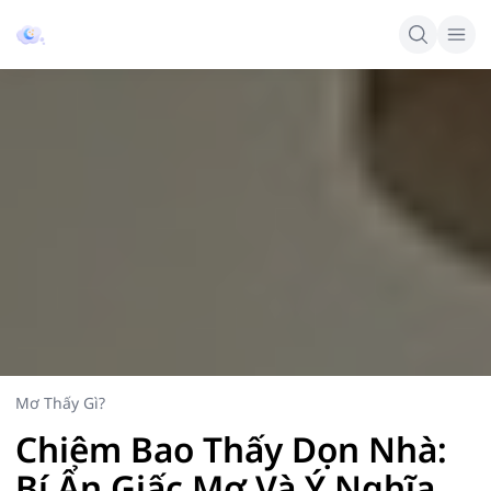
Mơ Thấy Gì?
Chiêm Bao Thấy Dọn Nhà:
Bí Ẩn Giấc Mơ Và Ý Nghĩa