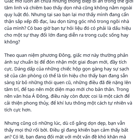
Giấc mơ luôn ẩn chứa những thông điệp bí ẩn trong thế giới
tâm linh và chiêm bao thấy dọn nhà cũng không nằm ngoài
quy luật đó. Nhưng tại sao bạn lại mơ thấy mình đang cẩn
thận sắp xếp đồ đạc, lau dọn từng góc nhỏ trong ngôi nhà
của mình? Có bao giờ bạn tự hỏi liệu đó có phải là dấu hiệu
cho một sự thay đổi lớn đang diễn ra trong cuộc sống hay
không?
Theo quan niệm phương Đông, giấc mơ này thường phản
ánh sự chuẩn bị để đón nhận một giai đoạn mới, đầy tích
cực. Dáng dấp của những chiếc hộp gọn gàng hay sự sạch
sẽ của căn phòng có thể là tín hiệu cho thấy bạn đang sẵn
sàng từ bỏ những thói quen cũ, những điều đã đè nặng lên
tâm trí, để tạo nên một diện mạo mới cho bản thân. Trong
nền văn hóa Á Đông, điều này còn được coi là một cách để
cải thiện phong thủy, để khí lưu thông một cách tự nhiên và
tích cực hơn.
Nhưng cũng có những lúc, dù cố gắng dọn dẹp, bạn vẫn
thấy mọi thứ rối bời. Điều gì đang khiến bạn cảm thấy bất
an? Có lẽ, bạn đang đối mặt với một vấn đề khó khăn mà