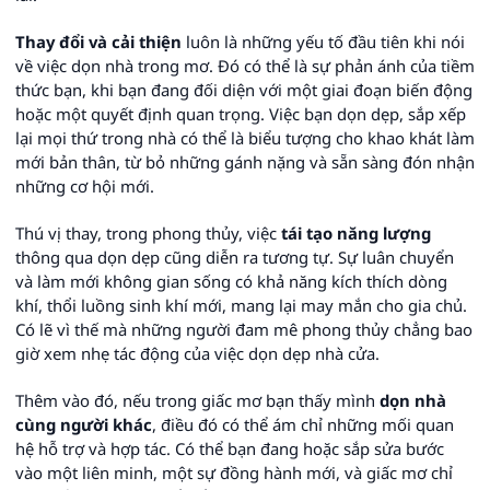
Thay đổi và cải thiện
luôn là những yếu tố đầu tiên khi nói
về việc dọn nhà trong mơ. Đó có thể là sự phản ánh của tiềm
thức bạn, khi bạn đang đối diện với một giai đoạn biến động
hoặc một quyết định quan trọng. Việc bạn dọn dẹp, sắp xếp
lại mọi thứ trong nhà có thể là biểu tượng cho khao khát làm
mới bản thân, từ bỏ những gánh nặng và sẵn sàng đón nhận
những cơ hội mới.
Thú vị thay, trong phong thủy, việc
tái tạo năng lượng
thông qua dọn dẹp cũng diễn ra tương tự. Sự luân chuyển
và làm mới không gian sống có khả năng kích thích dòng
khí, thổi luồng sinh khí mới, mang lại may mắn cho gia chủ.
Có lẽ vì thế mà những người đam mê phong thủy chẳng bao
giờ xem nhẹ tác động của việc dọn dẹp nhà cửa.
Thêm vào đó, nếu trong giấc mơ bạn thấy mình
dọn nhà
cùng người khác
, điều đó có thể ám chỉ những mối quan
hệ hỗ trợ và hợp tác. Có thể bạn đang hoặc sắp sửa bước
vào một liên minh, một sự đồng hành mới, và giấc mơ chỉ