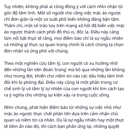
Tuy nhiên, không phải ai cũng đồng ý với cách nhìn nhận từ
góc độ tâm linh. Một số người cho rằng việc mặc áo ngược
chỉ đơn giản là một sơ suất phổ biến không đáng bận tâm.
Thậm chí, một số trào lưu trên mạng xã hội đã biến việc mặc
áo ngược thành cách phối đồ thú vị, độc lạ. Điều này càng
làm nổi bật thực tế rằng, mọi điềm báo chỉ là sự ngẫu nhiên
và những gì thực sự quan trọng chính là cách chúng ta chọn
đón nhận và ứng phó với chúng.
Theo một nghiên cứu tâm lý, con người có xu hướng nhớ
đến những lần tiên đoán 'trùng' mà bỏ qua những lần không
như mong đợi, khiến cho niềm tin vào các dấu hiệu tâm linh
đôi khi bị phóng đại. Điều này cũng là một phần trong cơ
chế sinh lý và tâm lý tự nhiên của con người khi tìm cách tạo
ra ý nghĩa cho những sự kiện xảy ra trong cuộc sống.
Nhìn chung, phát hiện điềm báo từ những sự việc nhỏ như
mặc áo ngược thực chất phần lớn dựa trên cảm nhận chủ
quan và niềm tin cá nhân. Dù là sự ngẫu nhiên hay một thực
tế tiềm ẩn nào đó, thì cách bạn phản ứng lại, những quyết