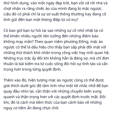
thử hình dung, vào một ngày đẹp trời, bạn vội vã rời nhà và
chợt nhận ra rằng chiếc áo của mình đang bị mặc ngược.
Liệu đó có phải chỉ là sự sơ suất thông thường hay đang cố
tình gửi đến bạn một thông điệp từ vũ trụ?
Có bao giờ bạn tự hỏi tại sao những sự cố nhỏ nhặt lại có
thể khiến nhiều người liên tưởng đến những điềm báo
không may mắn? Theo quan niệm phương Đông, mặc áo
ngược có thể là dấu hiệu cho thấy bạn sắp phải đối mặt với
những thử thách khó nhằn trong công việc hay mối quan hệ.
Những trục trặc ấy đôi khi không hẳn là đáng sợ, mà chỉ đơn
thuần là bài kiểm tra từ cuộc sống đòi hỏi sự tỉnh táo và cẩn
trọng hơn trong từng quyết định.
Thêm vào đó, hiện tượng mặc áo ngược cũng có thể được
giải thích dưới góc độ tâm linh như một lời nhắc nhở để bạn
quay đầu nhìn lại, cẩn thận với những chuyển biến xung
quanh và thận trọng hơn với các quyết định trước mắt. Đôi
khi, đó là cách mà tiềm thức của bạn cảnh báo về những
nguy cơ tiềm ẩn đang chực chờ.