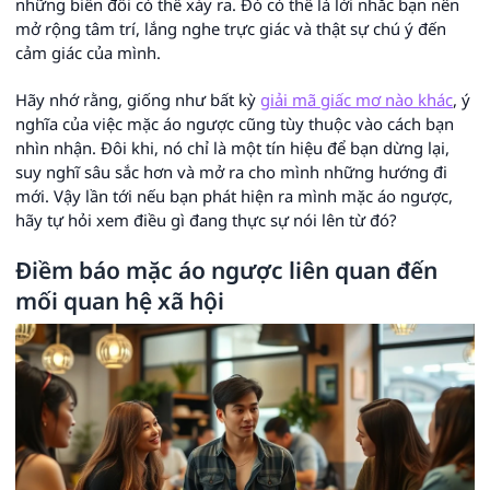
những biến đổi có thể xảy ra. Đó có thể là lời nhắc bạn nên
mở rộng tâm trí, lắng nghe trực giác và thật sự chú ý đến
cảm giác của mình.
Hãy nhớ rằng, giống như bất kỳ
giải mã giấc mơ nào khác
, ý
nghĩa của việc mặc áo ngược cũng tùy thuộc vào cách bạn
nhìn nhận. Đôi khi, nó chỉ là một tín hiệu để bạn dừng lại,
suy nghĩ sâu sắc hơn và mở ra cho mình những hướng đi
mới. Vậy lần tới nếu bạn phát hiện ra mình mặc áo ngược,
hãy tự hỏi xem điều gì đang thực sự nói lên từ đó?
Điềm báo mặc áo ngược liên quan đến
mối quan hệ xã hội