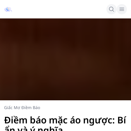
Giấc Mơ Điềm Báo
Điềm báo mặc áo ngược: Bí
ẩn và ý nghĩa