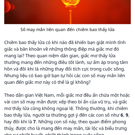
Số may mắn liên quan đến chiêm bao thấy lửa
Chiêm bao thấy lửa có khi nào đã khiến bạn giật mình tỉnh
giấc và băn khoăn về những thông điệp mà giấc mơ đó
mang lại? Theo quan niệm dân gian, giấc mơ thấy lửa
thường mang đến những điều tốt lành, sự ấm áp trong tâm
hồn và đôi khi là những thay đổi tích cực trong cuộc sống.
Nhưng liệu có bao giờ bạn tự hỏi các con số may mắn liên
quan đến giấc mơ này có thể là gì không?
Theo dân gian Việt Nam, mỗi giấc mơ đều ẩn chứa một hoặc
vài con số may mắn được xếp theo bí ẩn của vũ trụ, và giấc
mơ thấy lửa cũng không ngoại lệ. Thông thường, khi chiêm
bao thấy lửa, người ta thường gợi ý đến các con số như
6
,
9
,
hay đôi khi là
7
. Những con số này, theo quan điểm phong
thủy, được cho là mang đến may mắn, tài lộc và biểu trưng
cho sự nhiệt huyết, nhiệt thành trong cuộc sống.