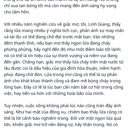
chỉ xua tan bóng tối mà còn mang đến ánh sáng hy vọng
cho tâm hồn.
Với nhiều năm nghiên cứu về giấc mơ, tôi, Linh Giang, thấy
rằng lửa mang nhiều ý nghĩa tích cực, phản ánh sự may mắn
và tài lộc có thể đang chờ đợi trước mắt bạn. Vào những
đêm thanh tĩnh, nếu bạn mơ thấy ngọn lửa đang cháy
phừng phừng, hãy nghĩ đến đó như một điềm báo tốt lành;
nó có thể là tín hiệu của sự thịnh vượng và niềm vui đang
đến gần. Chẳng hạn, giấc mơ thấy lửa cháy trên mặt nước từ
lâu được coi là dấu hiệu của gia đình hòa thuận, niềm hạnh
phúc đang chờ đón. Lửa trong mơ cũng có thể là sự phản
ánh cho khát khao thành công và đam mê bùng cháy trong
lòng bạn. Đây có lẽ là lúc bạn cần nắm bắt cơ hội trong công
việc, hay tiến xa hơn với những hoài bão của mình.
Tuy nhiên, cuộc sống không phải lúc nào cũng tràn đầy ánh
sáng. Như hai mặt của đồng xu, chiêm bao thấy lửa cũng có
thể là lời cảnh báo nghiêm trọng. Đối với một ngọn lửa quá
lớn, khiến giấc mơ trở nên đáng sợ, hãy thận trọng. Nó có