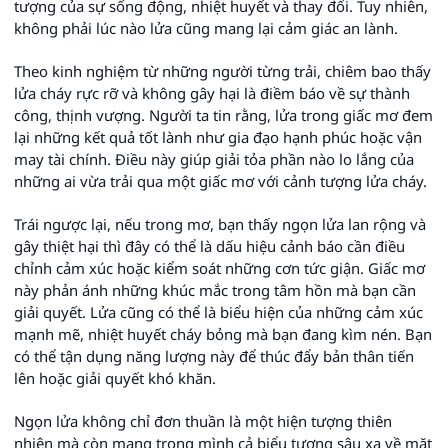
tượng của sự sống động, nhiệt huyết và thay đổi. Tuy nhiên,
không phải lúc nào lửa cũng mang lại cảm giác an lành.
Theo kinh nghiệm từ những người từng trải, chiêm bao thấy
lửa cháy rực rỡ và không gây hại là điềm báo về sự thành
công, thịnh vượng. Người ta tin rằng, lửa trong giấc mơ đem
lại những kết quả tốt lành như gia đạo hạnh phúc hoặc vận
may tài chính. Điều này giúp giải tỏa phần nào lo lắng của
những ai vừa trải qua một giấc mơ với cảnh tượng lửa cháy.
Trái ngược lại, nếu trong mơ, bạn thấy ngọn lửa lan rộng và
gây thiệt hại thì đây có thể là dấu hiệu cảnh báo cần điều
chỉnh cảm xúc hoặc kiểm soát những cơn tức giận. Giấc mơ
này phản ánh những khúc mắc trong tâm hồn mà bạn cần
giải quyết. Lửa cũng có thể là biểu hiện của những cảm xúc
mạnh mẽ, nhiệt huyết cháy bỏng mà bạn đang kìm nén. Bạn
có thể tận dụng năng lượng này để thúc đẩy bản thân tiến
lên hoặc giải quyết khó khăn.
Ngọn lửa không chỉ đơn thuần là một hiện tượng thiên
nhiên mà còn mang trong mình cả biểu tượng sâu xa về mặt