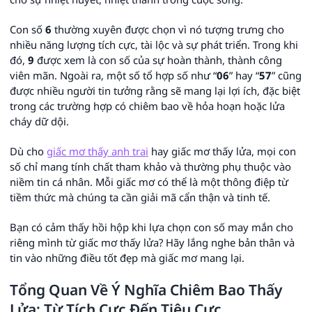
Con số
6
thường xuyên được chọn vì nó tượng trưng cho
nhiều năng lượng tích cực, tài lộc và sự phát triển. Trong khi
đó,
9
được xem là con số của sự hoàn thành, thành công
viên mãn. Ngoài ra, một số tổ hợp số như “
06
” hay “
57
” cũng
được nhiều người tin tưởng rằng sẽ mang lại lợi ích, đặc biệt
trong các trường hợp có chiêm bao về hỏa hoạn hoặc lửa
cháy dữ dội.
Dù cho
giấc mơ thấy anh trai
hay giấc mơ thấy lửa, mọi con
số chỉ mang tính chất tham khảo và thường phụ thuộc vào
niềm tin cá nhân. Mỗi giấc mơ có thể là một thông điệp từ
tiềm thức mà chúng ta cần giải mã cẩn thận và tinh tế.
Bạn có cảm thấy hồi hộp khi lựa chọn con số may mắn cho
riêng mình từ giấc mơ thấy lửa? Hãy lắng nghe bản thân và
tin vào những điều tốt đẹp mà giấc mơ mang lại.
Tổng Quan Về Ý Nghĩa Chiêm Bao Thấy
Lửa: Từ Tích Cực Đến Tiêu Cực