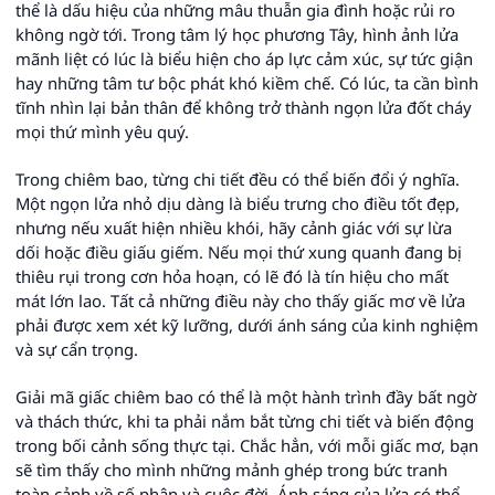
thể là dấu hiệu của những mâu thuẫn gia đình hoặc rủi ro
không ngờ tới. Trong tâm lý học phương Tây, hình ảnh lửa
mãnh liệt có lúc là biểu hiện cho áp lực cảm xúc, sự tức giận
hay những tâm tư bộc phát khó kiềm chế. Có lúc, ta cần bình
tĩnh nhìn lại bản thân để không trở thành ngọn lửa đốt cháy
mọi thứ mình yêu quý.
Trong chiêm bao, từng chi tiết đều có thể biến đổi ý nghĩa.
Một ngọn lửa nhỏ dịu dàng là biểu trưng cho điều tốt đẹp,
nhưng nếu xuất hiện nhiều khói, hãy cảnh giác với sự lừa
dối hoặc điều giấu giếm. Nếu mọi thứ xung quanh đang bị
thiêu rụi trong cơn hỏa hoạn, có lẽ đó là tín hiệu cho mất
mát lớn lao. Tất cả những điều này cho thấy giấc mơ về lửa
phải được xem xét kỹ lưỡng, dưới ánh sáng của kinh nghiệm
và sự cẩn trọng.
Giải mã giấc chiêm bao có thể là một hành trình đầy bất ngờ
và thách thức, khi ta phải nắm bắt từng chi tiết và biến động
trong bối cảnh sống thực tại. Chắc hẳn, với mỗi giấc mơ, bạn
sẽ tìm thấy cho mình những mảnh ghép trong bức tranh
toàn cảnh về số phận và cuộc đời. Ánh sáng của lửa có thể