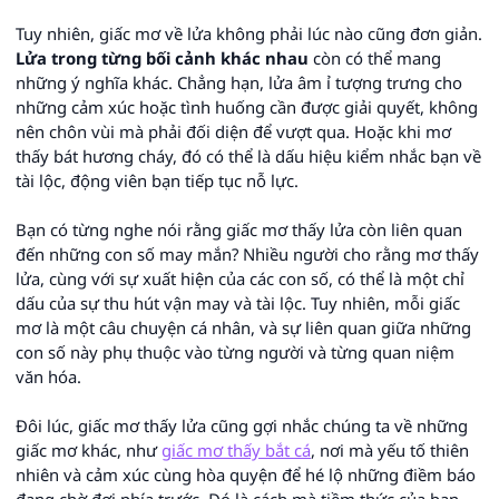
Tuy nhiên, giấc mơ về lửa không phải lúc nào cũng đơn giản.
Lửa trong từng bối cảnh khác nhau
còn có thể mang
những ý nghĩa khác. Chẳng hạn, lửa âm ỉ tượng trưng cho
những cảm xúc hoặc tình huống cần được giải quyết, không
nên chôn vùi mà phải đối diện để vượt qua. Hoặc khi mơ
thấy bát hương cháy, đó có thể là dấu hiệu kiểm nhắc bạn về
tài lộc, động viên bạn tiếp tục nỗ lực.
Bạn có từng nghe nói rằng giấc mơ thấy lửa còn liên quan
đến những con số may mắn? Nhiều người cho rằng mơ thấy
lửa, cùng với sự xuất hiện của các con số, có thể là một chỉ
dấu của sự thu hút vận may và tài lộc. Tuy nhiên, mỗi giấc
mơ là một câu chuyện cá nhân, và sự liên quan giữa những
con số này phụ thuộc vào từng người và từng quan niệm
văn hóa.
Đôi lúc, giấc mơ thấy lửa cũng gợi nhắc chúng ta về những
giấc mơ khác, như
giấc mơ thấy bắt cá
, nơi mà yếu tố thiên
nhiên và cảm xúc cùng hòa quyện để hé lộ những điềm báo
đang chờ đợi phía trước. Đó là cách mà tiềm thức của bạn