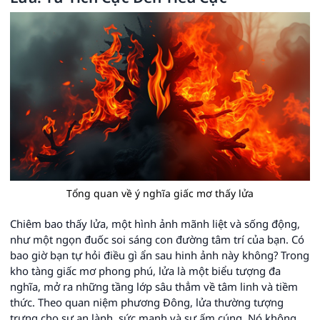
Tổng quan về ý nghĩa giấc mơ thấy lửa
Chiêm bao thấy lửa, một hình ảnh mãnh liệt và sống động,
như một ngọn đuốc soi sáng con đường tâm trí của bạn. Có
bao giờ bạn tự hỏi điều gì ẩn sau hinh ảnh này không? Trong
kho tàng giấc mơ phong phú, lửa là một biểu tượng đa
nghĩa, mở ra những tầng lớp sâu thẳm về tâm linh và tiềm
thức. Theo quan niệm phương Đông, lửa thường tượng
trưng cho sự an lành, sức mạnh và sự ấm cúng. Nó không