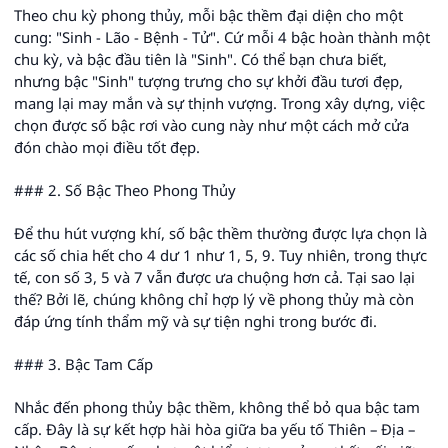
Theo chu kỳ phong thủy, mỗi bậc thềm đại diện cho một
cung: "Sinh - Lão - Bệnh - Tử". Cứ mỗi 4 bậc hoàn thành một
chu kỳ, và bậc đầu tiên là "Sinh". Có thể bạn chưa biết,
nhưng bậc "Sinh" tượng trưng cho sự khởi đầu tươi đẹp,
mang lại may mắn và sự thịnh vượng. Trong xây dựng, việc
chọn được số bậc rơi vào cung này như một cách mở cửa
đón chào mọi điều tốt đẹp.
### 2. Số Bậc Theo Phong Thủy
Để thu hút vượng khí, số bậc thềm thường được lựa chọn là
các số chia hết cho 4 dư 1 như 1, 5, 9. Tuy nhiên, trong thực
tế, con số 3, 5 và 7 vẫn được ưa chuộng hơn cả. Tại sao lại
thế? Bởi lẽ, chúng không chỉ hợp lý về phong thủy mà còn
đáp ứng tính thẩm mỹ và sự tiện nghi trong bước đi.
### 3. Bậc Tam Cấp
Nhắc đến phong thủy bậc thềm, không thể bỏ qua bậc tam
cấp. Đây là sự kết hợp hài hòa giữa ba yếu tố Thiên – Địa –