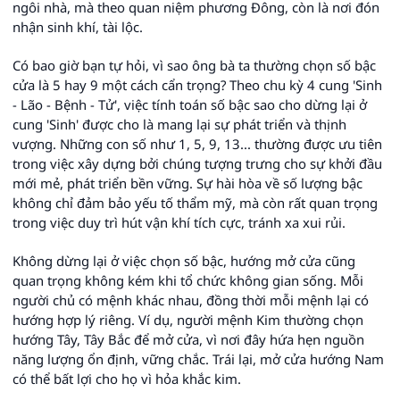
ngôi nhà, mà theo quan niệm phương Đông, còn là nơi đón
nhận sinh khí, tài lộc.
Có bao giờ bạn tự hỏi, vì sao ông bà ta thường chọn số bậc
cửa là 5 hay 9 một cách cẩn trọng? Theo chu kỳ 4 cung 'Sinh
- Lão - Bệnh - Tử', việc tính toán số bậc sao cho dừng lại ở
cung 'Sinh' được cho là mang lại sự phát triển và thịnh
vượng. Những con số như 1, 5, 9, 13... thường được ưu tiên
trong việc xây dựng bởi chúng tượng trưng cho sự khởi đầu
mới mẻ, phát triển bền vững. Sự hài hòa về số lượng bậc
không chỉ đảm bảo yếu tố thẩm mỹ, mà còn rất quan trọng
trong việc duy trì hút vận khí tích cực, tránh xa xui rủi.
Không dừng lại ở việc chọn số bậc, hướng mở cửa cũng
quan trọng không kém khi tổ chức không gian sống. Mỗi
người chủ có mệnh khác nhau, đồng thời mỗi mệnh lại có
hướng hợp lý riêng. Ví dụ, người mệnh Kim thường chọn
hướng Tây, Tây Bắc để mở cửa, vì nơi đây hứa hẹn nguồn
năng lượng ổn định, vững chắc. Trái lại, mở cửa hướng Nam
có thể bất lợi cho họ vì hỏa khắc kim.