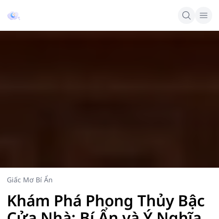
Giấc Mơ Bí Ẩn
Khám Phá Phong Thủy Bậc
Cửa Nhà: Bí Ẩn và Ý Nghĩa