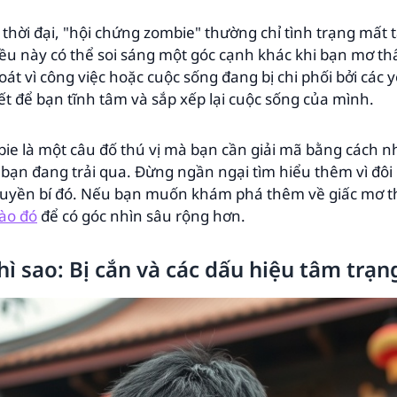
thời đại, "hội chứng zombie" thường chỉ tình trạng mất
ều này có thể soi sáng một góc cạnh khác khi bạn mơ th
át vì công việc hoặc cuộc sống đang bị chi phối bởi các 
iết để bạn tĩnh tâm và sắp xếp lại cuộc sống của mình.
bie là một câu đố thú vị mà bạn cần giải mã bằng cách n
ạn đang trải qua. Đừng ngần ngại tìm hiểu thêm vì đôi kh
huyền bí đó. Nếu bạn muốn khám phá thêm về giấc mơ t
ào đó
để có góc nhìn sâu rộng hơn.
ì sao: Bị cắn và các dấu hiệu tâm trạn