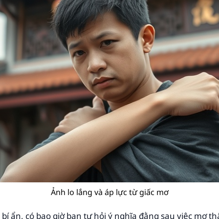
Ảnh lo lắng và áp lực từ giấc mơ
 bí ẩn, có bao giờ bạn tự hỏi ý nghĩa đằng sau việc mơ thấ