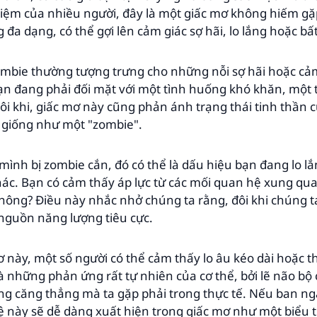
hiệm của nhiều người, đây là một giấc mơ không hiếm gặ
 đa dạng, có thể gợi lên cảm giác sợ hãi, lo lắng hoặc bấ
zombie thường tượng trưng cho những nỗi sợ hãi hoặc cả
bạn đang phải đối mặt với một tình huống khó khăn, một
ôi khi, giấc mơ này cũng phản ánh trạng thái tinh thần c
, giống như một "zombie".
mình bị zombie cắn, đó có thể là dấu hiệu bạn đang lo lắn
khác. Bạn có cảm thấy áp lực từ các mối quan hệ xung qu
ông? Điều này nhắc nhở chúng ta rằng, đôi khi chúng ta
nguồn năng lượng tiêu cực.
ơ này, một số người có thể cảm thấy lo âu kéo dài hoặc t
là những phản ứng rất tự nhiên của cơ thể, bởi lẽ não bộ
ững căng thẳng mà ta gặp phải trong thực tế. Nếu ban ng
ệ này sẽ dễ dàng xuất hiện trong giấc mơ như một biểu 