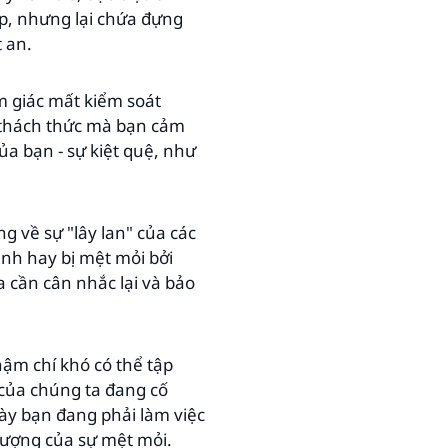
p, nhưng lại chứa đựng
t an.
m giác mất kiểm soát
 thách thức mà bạn cảm
ủa bạn - sự kiệt quệ, như
g về sự "lây lan" của các
anh hay bị mệt mỏi bởi
 cần cân nhắc lại và bảo
hậm chí khó có thể tập
 của chúng ta đang cố
ày bạn đang phải làm việc
tượng của sự mệt mỏi.