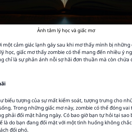
Ảnh tâm lý học và giấc mơ
ới một cảm giác lạnh gáy sau khi mơ thấy mình bị những
lý học, giấc mơ thấy zombie có thể mang đến nhiều ý ngh
 chỉ là sự phản ánh nỗi sợ hãi đơn thuần mà còn chứa 
hãi
ư biểu tượng của sự mất kiểm soát, tượng trưng cho n
 sống. Trong những giấc mơ này, zombie có thể đóng vai
g phải đối mặt hằng ngày. Có bao giờ bạn tự hỏi tại sao
hể là do bạn đang đối mặt với một tình huống không chắ
cách đối phó.