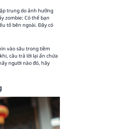
 tập trung do ảnh hưởng
ấy zombie: Có thể bạn
yếu tố bên ngoài. Đây có
hìn vào sâu trong tiềm
i, câu trả lời lại ẩn chứa
hấy người nào đó, hãy
g