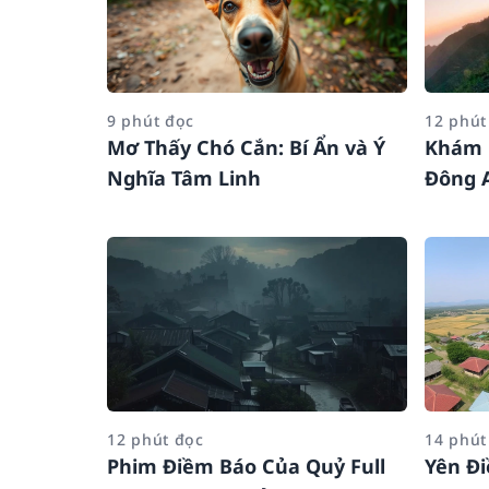
9 phút đọc
12 phút
Mơ Thấy Chó Cắn: Bí Ẩn và Ý
Khám 
Nghĩa Tâm Linh
Đông 
12 phút đọc
14 phút
Phim Điềm Báo Của Quỷ Full
Yên Đ