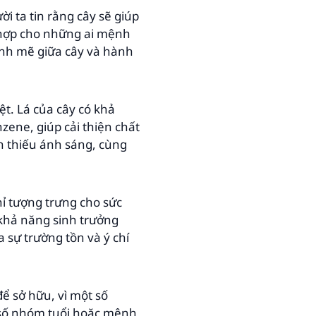
i ta tin rằng cây sẽ giúp
ù hợp cho những ai mệnh
ạnh mẽ giữa cây và hành
ệt. Lá của cây có khả
ene, giúp cải thiện chất
ện thiếu ánh sáng, cùng
ỉ tượng trưng cho sức
 khả năng sinh trưởng
a sự trường tồn và ý chí
ể sở hữu, vì một số
 số nhóm tuổi hoặc mệnh