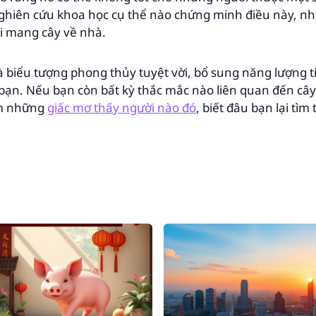
nghiên cứu khoa học cụ thể nào chứng minh điều này, n
hi mang cây về nhà.
à biểu tượng phong thủy tuyệt vời, bổ sung năng lượng t
bạn. Nếu bạn còn bất kỳ thắc mắc nào liên quan đến câ
êm những
giấc mơ thấy người nào đó
, biết đâu bạn lại tìm