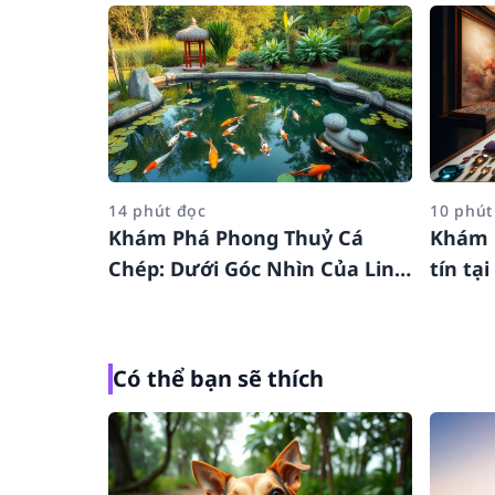
14 phút đọc
10 phút
Khám Phá Phong Thuỷ Cá
Khám 
Chép: Dưới Góc Nhìn Của Linh
tín tạ
Giang
Có thể bạn sẽ thích