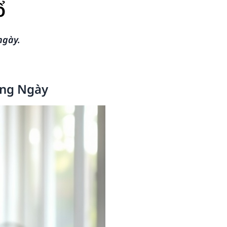
ổ
ngày.
àng Ngày