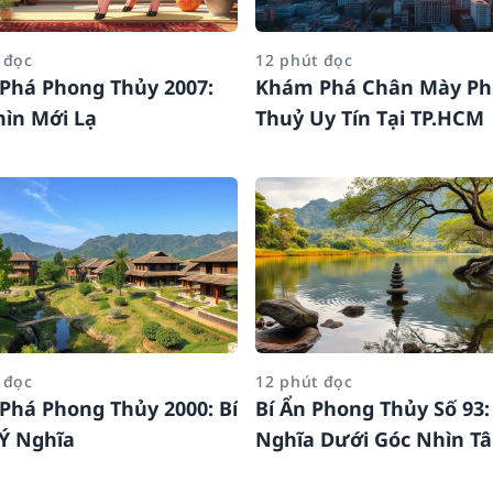
 đọc
12 phút đọc
Phá Phong Thủy 2007:
Khám Phá Chân Mày P
ìn Mới Lạ
Thuỷ Uy Tín Tại TP.HCM
 đọc
12 phút đọc
há Phong Thủy 2000: Bí
Bí Ẩn Phong Thủy Số 93:
Ý Nghĩa
Nghĩa Dưới Góc Nhìn T
Linh