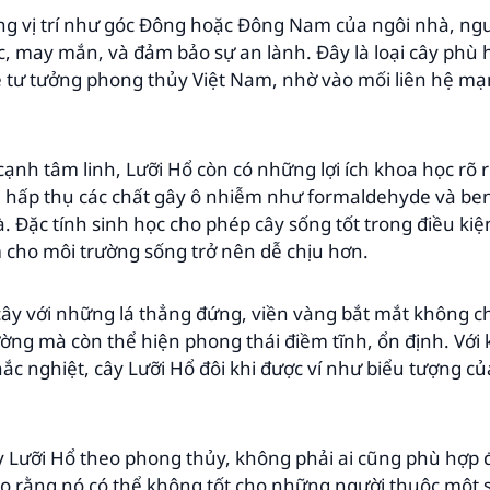
ng vị trí như góc Đông hoặc Đông Nam của ngôi nhà, ngườ
lộc, may mắn, và đảm bảo sự an lành. Đây là loại cây ph
ệ tư tưởng phong thủy Việt Nam, nhờ vào mối liên hệ m
cạnh tâm linh, Lưỡi Hổ còn có những lợi ích khoa học rõ r
 hấp thụ các chất gây ô nhiễm như formaldehyde và benz
. Đặc tính sinh học cho phép cây sống tốt trong điều ki
 cho môi trường sống trở nên dễ chịu hơn.
ây với những lá thẳng đứng, viền vàng bắt mắt không ch
ường mà còn thể hiện phong thái điềm tĩnh, ổn định. Với
ắc nghiệt, cây Lưỡi Hổ đôi khi được ví như biểu tượng củ
y Lưỡi Hổ theo phong thủy, không phải ai cũng phù hợp đ
ho rằng nó có thể không tốt cho những người thuộc một