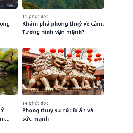
11 phút đọc
hong
Khám phá phong thuỷ về cằm:
Tượng hình vận mệnh?
14 phút đọc
 Ý
Phong thuỷ sư tử: Bí ẩn và
âm
sức mạnh