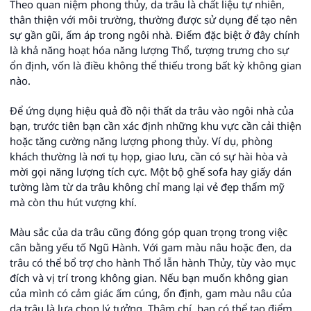
Theo quan niệm phong thủy, da trâu là chất liệu tự nhiên,
thân thiện với môi trường, thường được sử dụng để tạo nên
sự gần gũi, ấm áp trong ngôi nhà. Điểm đặc biệt ở đây chính
là khả năng hoạt hóa năng lượng Thổ, tượng trưng cho sự
ổn định, vốn là điều không thể thiếu trong bất kỳ không gian
nào.
Để ứng dụng hiệu quả đồ nội thất da trâu vào ngôi nhà của
bạn, trước tiên bạn cần xác định những khu vực cần cải thiện
hoặc tăng cường năng lượng phong thủy. Ví dụ, phòng
khách thường là nơi tụ họp, giao lưu, cần có sự hài hòa và
mời gọi năng lượng tích cực. Một bộ ghế sofa hay giấy dán
tường làm từ da trâu không chỉ mang lại vẻ đẹp thẩm mỹ
mà còn thu hút vượng khí.
Màu sắc của da trâu cũng đóng góp quan trọng trong việc
cân bằng yếu tố Ngũ Hành. Với gam màu nâu hoặc đen, da
trâu có thể bổ trợ cho hành Thổ lẫn hành Thủy, tùy vào mục
đích và vị trí trong không gian. Nếu bạn muốn không gian
của mình có cảm giác ấm cúng, ổn định, gam màu nâu của
da trâu là lựa chọn lý tưởng. Thậm chí, bạn có thể tạo điểm