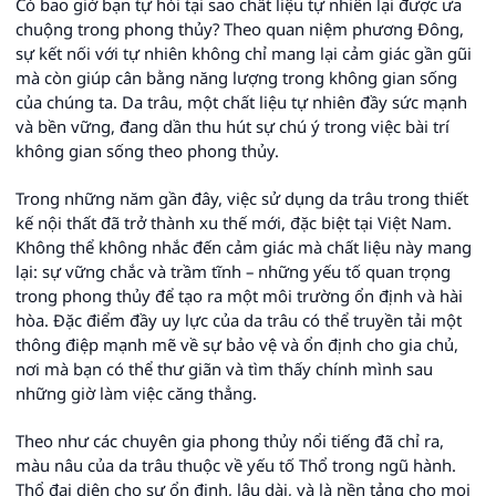
Có bao giờ bạn tự hỏi tại sao chất liệu tự nhiên lại được ưa
chuộng trong phong thủy? Theo quan niệm phương Đông,
sự kết nối với tự nhiên không chỉ mang lại cảm giác gần gũi
mà còn giúp cân bằng năng lượng trong không gian sống
của chúng ta. Da trâu, một chất liệu tự nhiên đầy sức mạnh
và bền vững, đang dần thu hút sự chú ý trong việc bài trí
không gian sống theo phong thủy.
Trong những năm gần đây, việc sử dụng da trâu trong thiết
kế nội thất đã trở thành xu thế mới, đặc biệt tại Việt Nam.
Không thể không nhắc đến cảm giác mà chất liệu này mang
lại: sự vững chắc và trầm tĩnh – những yếu tố quan trọng
trong phong thủy để tạo ra một môi trường ổn định và hài
hòa. Đặc điểm đầy uy lực của da trâu có thể truyền tải một
thông điệp mạnh mẽ về sự bảo vệ và ổn định cho gia chủ,
nơi mà bạn có thể thư giãn và tìm thấy chính mình sau
những giờ làm việc căng thẳng.
Theo như các chuyên gia phong thủy nổi tiếng đã chỉ ra,
màu nâu của da trâu thuộc về yếu tố Thổ trong ngũ hành.
Thổ đại diện cho sự ổn định, lâu dài, và là nền tảng cho mọi