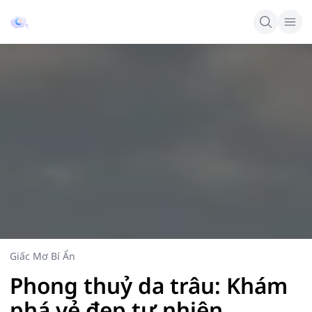
Giấc Mơ Bí Ẩn
Phong thuỷ da trâu: Khám
phá vẻ đẹp tự nhiên