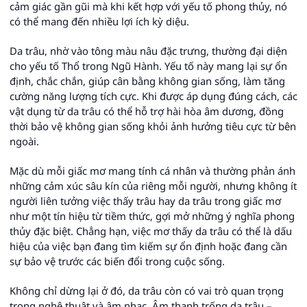
cảm giác gần gũi mà khi kết hợp với yếu tố phong thủy, nó
có thể mang đến nhiều lợi ích kỳ diệu.
Da trâu, nhờ vào tông màu nâu đặc trưng, thường đại diện
cho yếu tố Thổ trong Ngũ Hành. Yếu tố này mang lại sự ổn
định, chắc chắn, giúp cân bằng không gian sống, làm tăng
cường năng lượng tích cực. Khi được áp dụng đúng cách, các
vật dụng từ da trâu có thể hỗ trợ hài hòa âm dương, đồng
thời bảo vệ không gian sống khỏi ảnh hưởng tiêu cực từ bên
ngoài.
Mặc dù mỗi giấc mơ mang tính cá nhân và thường phản ánh
những cảm xúc sâu kín của riêng mỗi người, nhưng không ít
người liên tưởng việc thấy trâu hay da trâu trong giấc mơ
như một tín hiệu từ tiềm thức, gợi mở những ý nghĩa phong
thủy đặc biệt. Chẳng hạn, việc mơ thấy da trâu có thể là dấu
hiệu của việc bạn đang tìm kiếm sự ổn định hoặc đang cần
sự bảo vệ trước các biến đổi trong cuộc sống.
Không chỉ dừng lại ở đó, da trâu còn có vai trò quan trọng
trong nghệ thuật và âm nhạc. Âm thanh trống da trâu –