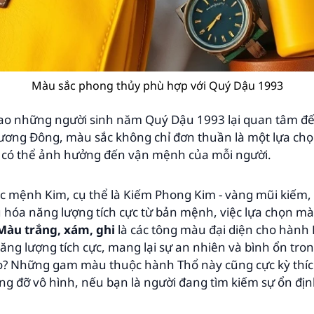
Màu sắc phong thủy phù hợp với Quý Dậu 1993
i sao những người sinh năm Quý Dậu 1993 lại quan tâm 
ương Đông, màu sắc không chỉ đơn thuần là một lựa c
 có thể ảnh hưởng đến vận mệnh của mỗi người.
 mệnh Kim, cụ thể là Kiếm Phong Kim - vàng mũi kiếm,
u hóa năng lượng tích cực từ bản mệnh, việc lựa chọn m
Màu trắng, xám, ghi
là các tông màu đại diện cho hành
ăng lượng tích cực, mang lại sự an nhiên và bình ổn tr
o? Những gam màu thuộc hành Thổ này cũng cực kỳ thích
g đỡ vô hình, nếu bạn là người đang tìm kiếm sự ổn địn