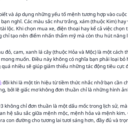
biết và áp dụng những yếu tố mệnh tương hợp vào cuộc
ơn bạn nghĩ. Các màu sắc như trắng, xám (thuộc Kim) hay
ài lộc. Khi chọn mua xe, điện thoại hay kể cả việc chọn
chỉ tạo nên điểm nhấn thẩm mỹ mà còn thu hút năng lư
àu đỏ, cam, xanh lá cây (thuộc Hỏa và Mộc) là một cách 
mong muốn. Điều này không có nghĩa bạn phải loại bỏ 
quá nhiều sẽ giúp giảm thiểu những tác động tiêu cực đ
ó
đôi khi là một tín hiệu từ tiềm thức nhắc nhở bạn cần 
g, bởi lẽ giấc mơ không đơn thuần chỉ là những hình ản
3 không chỉ đơn thuần là một dấu mốc trong lịch sử, m
uan hệ sâu sắc giữa mệnh mộc, mệnh hỏa và mệnh kim.
 ra con đường cho tương lai tươi sáng hơn, đầy đủ và trọ