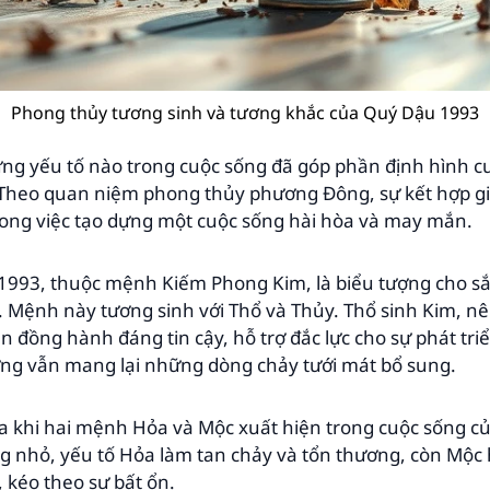
Phong thủy tương sinh và tương khắc của Quý Dậu 1993
ững yếu tố nào trong cuộc sống đã góp phần định hình 
Theo quan niệm phong thủy phương Đông, sự kết hợp gi
rong việc tạo dựng một cuộc sống hài hòa và may mắn.
993, thuộc mệnh Kiếm Phong Kim, là biểu tượng cho sắ
. Mệnh này tương sinh với Thổ và Thủy. Thổ sinh Kim, n
n đồng hành đáng tin cậy, hỗ trợ đắc lực cho sự phát tri
 vẫn mang lại những dòng chảy tưới mát bổ sung.
 ra khi hai mệnh Hỏa và Mộc xuất hiện trong cuộc sống 
ng nhỏ, yếu tố Hỏa làm tan chảy và tổn thương, còn Mộc
 kéo theo sự bất ổn.