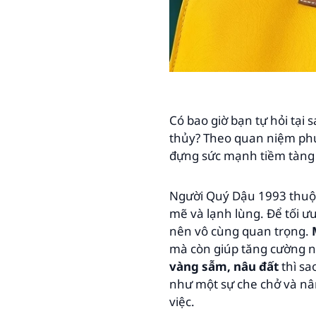
Có bao giờ bạn tự hỏi tạ
thủy? Theo quan niệm ph
đựng sức mạnh tiềm tàng
Người Quý Dậu 1993 thuộc
mẽ và lạnh lùng. Để tối ư
nên vô cùng quan trọng.
mà còn giúp tăng cường n
vàng sẫm, nâu đất
thì sa
như một sự che chở và nân
việc.