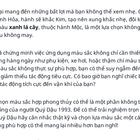
kỵ lại mang đến những bất lợi mà bạn không thể xem nhẹ
nh Hỏa, hành sẽ khắc Kim, tạo nên xung khắc nhẹ, đôi 
 màu
xanh lá cây
, thuộc hành Mộc, là một lựa chọn khô
u không may.
 chứng minh việc ứng dụng màu sắc không chỉ cần thiết
ng hàng ngày như phụ kiện, xe hơi, hoặc thậm chí màu s
àu sắc không thực sự phù hợp, bạn có thể suy ngẫm đến 
giảm thiểu tác động tiêu cực. Có bao giờ bạn nghĩ chiế
ể tác động tích cực đến vận khí của bạn?
chọn màu sắc hợp phong thủy có thể là một phần không t
sống của người Quý Dậu 1993. Để có thể trải nghiệm trọ
Quý Dậu hãy cân nhắc thật kỹ và chọn lựa màu sắc một c
g phù hợp có thể mang lại nhiều hơn bạn nghĩ!