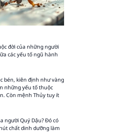
cuộc đời của những người
ữa các yếu tố ngũ hành
c bén, kiên định như vàng
ên những yếu tố thuộc
ển. Còn mệnh Thủy tuy ít
của người Quý Dậu? Đó có
 hút chất dinh dưỡng làm