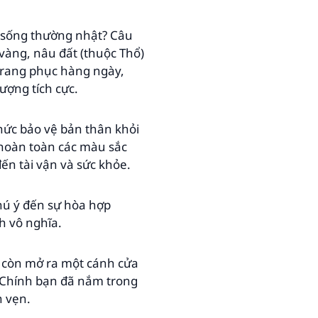
 sống thường nhật? Câu
 vàng, nâu đất (thuộc Thổ)
 trang phục hàng ngày,
ợng tích cực.
thức bảo vệ bản thân khỏi
hoàn toàn các màu sắc
ến tài vận và sức khỏe.
chú ý đến sự hòa hợp
h vô nghĩa.
à còn mở ra một cánh cửa
 Chính bạn đã nắm trong
n vẹn.