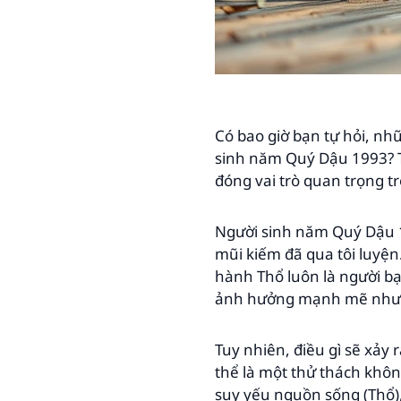
Có bao giờ bạn tự hỏi, nh
sinh năm Quý Dậu 1993? 
đóng vai trò quan trọng t
Người sinh năm Quý Dậu 1
mũi kiếm đã qua tôi luyện
hành Thổ luôn là người bạ
ảnh hưởng mạnh mẽ nhưng
Tuy nhiên, điều gì sẽ xảy
thể là một thử thách khô
suy yếu nguồn sống (Thổ),