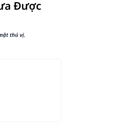
hưa Được
ật thú vị.