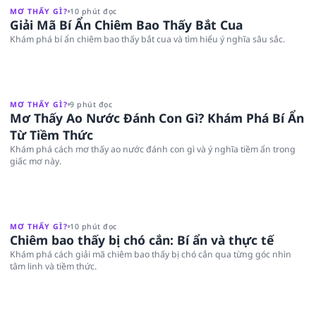
MƠ THẤY GÌ?
10 phút đọc
Giải Mã Bí Ẩn Chiêm Bao Thấy Bắt Cua
Khám phá bí ẩn chiêm bao thấy bắt cua và tìm hiểu ý nghĩa sâu sắc.
MƠ THẤY GÌ?
9 phút đọc
Mơ Thấy Ao Nước Đánh Con Gì? Khám Phá Bí Ẩn
Từ Tiềm Thức
Khám phá cách mơ thấy ao nước đánh con gì và ý nghĩa tiềm ẩn trong
giấc mơ này.
MƠ THẤY GÌ?
10 phút đọc
Chiêm bao thấy bị chó cắn: Bí ẩn và thực tế
Khám phá cách giải mã chiêm bao thấy bị chó cắn qua từng góc nhìn
tâm linh và tiềm thức.