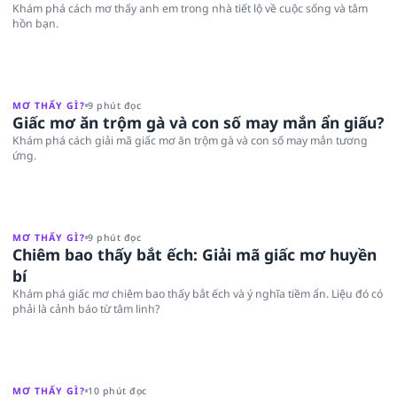
Khám phá cách mơ thấy anh em trong nhà tiết lộ về cuộc sống và tâm
hồn bạn.
MƠ THẤY GÌ?
9 phút đọc
Giấc mơ ăn trộm gà và con số may mắn ẩn giấu?
Khám phá cách giải mã giấc mơ ăn trộm gà và con số may mắn tương
ứng.
MƠ THẤY GÌ?
9 phút đọc
Chiêm bao thấy bắt ếch: Giải mã giấc mơ huyền
bí
Khám phá giấc mơ chiêm bao thấy bắt ếch và ý nghĩa tiềm ẩn. Liệu đó có
phải là cảnh báo từ tâm linh?
MƠ THẤY GÌ?
10 phút đọc