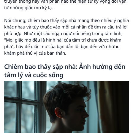
truyền thống này vẫn phần nào thể hiện sự kỳ vọng đổi vận
từ những giấc mơ kỳ lạ.
Nói chung, chiêm bao thấy sập nhà mang theo nhiều ý nghĩa
khác nhau và tùy thuộc vào mỗi cá nhân để tìm ra câu trả lời
phù hợp. Như một câu ngạn ngữ nổi tiếng trong tâm linh,
"Mọi giấc mơ đều là hình hài của tâm trí chưa được khám
phá", hãy để giấc mơ của bạn dẫn lối bạn đến với những
khám phá thú vị của bản thân.
Chiêm bao thấy sập nhà: Ảnh hưởng đến
tâm lý và cuộc sống