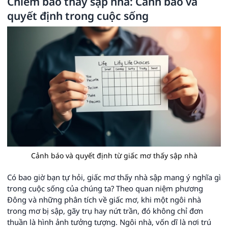
Chiêm bao thấy sập nhà: Cảnh báo và
quyết định trong cuộc sống
Cảnh báo và quyết định từ giấc mơ thấy sập nhà
Có bao giờ bạn tự hỏi, giấc mơ thấy nhà sập mang ý nghĩa gì
trong cuộc sống của chúng ta? Theo quan niệm phương
Đông và những phân tích về giấc mơ, khi một ngôi nhà
trong mơ bị sập, gãy trụ hay nứt trần, đó không chỉ đơn
thuần là hình ảnh tưởng tượng. Ngôi nhà, vốn dĩ là nơi trú