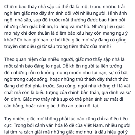
Chiêm bao thấy nhà sập có thể đã là một trong những trải
nghiệm giấc mơ đầy ám ảnh đối với nhiều người. Hình ảnh
ngôi nhà sập, sụp đổ trước mắt thường được bao hàm bởi
những cảm giác bất an, lo lắng và mơ hồ. Nhưng liệu giấc
mơ này chỉ đơn thuần là điềm báo xấu hay còn mang ngụ ý
khác? Có bao giờ bạn tự hỏi liệu giấc mơ này đang cố gắng
truyền đạt điều gì từ sâu trong tiềm thức của mình?
Theo quan niệm của nhiều người, giấc mơ thấy sập nhà là
một cảnh báo đáng lo ngại. Dễ khiến người ta liên tưởng
đến những rủi ro không mong muốn như tai nạn, sự cố bất
ngờ trong cuộc sống, hoặc những thử thách đầy thách thức
đang chờ đợi phía trước. Sau cùng, ngôi nhà không chỉ là vật
chất mà còn là biểu tượng của chính bản thân, gia đình và sự
ổn định. Giấc mơ thấy nhà sụp có thể phản ánh sự mất đi
cân bằng, hoặc cảm giác thiếu an toàn nội tại.
Tuy nhiên, giấc mơ không phải lúc nào cũng chỉ ra điều tiêu
cực. Trong bối cảnh văn hóa lô đề của Việt Nam, nhiều người
lại tìm ra cách giải mã những giấc mơ như là dấu hiệu gợi ý