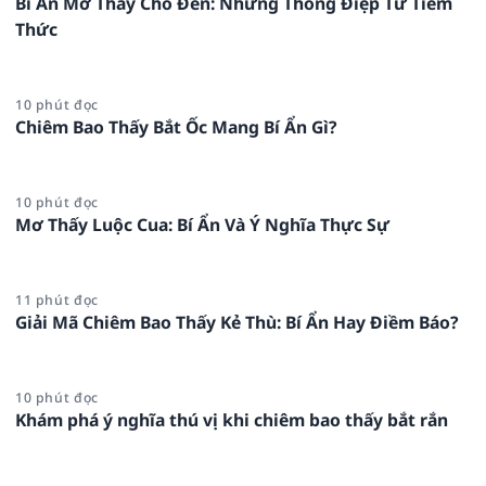
Bí Ẩn Mơ Thấy Chó Đen: Những Thông Điệp Từ Tiềm
Thức
10 phút đọc
Chiêm Bao Thấy Bắt Ốc Mang Bí Ẩn Gì?
10 phút đọc
Mơ Thấy Luộc Cua: Bí Ẩn Và Ý Nghĩa Thực Sự
11 phút đọc
Giải Mã Chiêm Bao Thấy Kẻ Thù: Bí Ẩn Hay Điềm Báo?
10 phút đọc
Khám phá ý nghĩa thú vị khi chiêm bao thấy bắt rắn