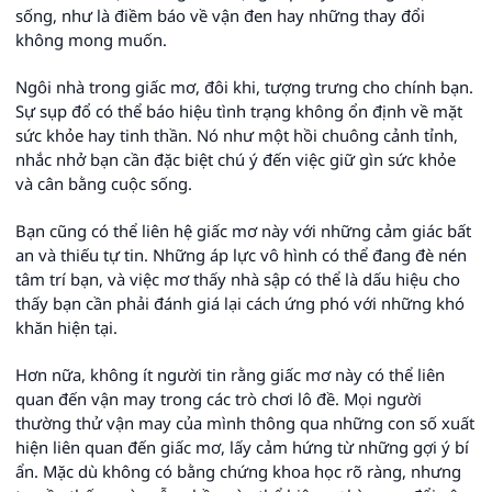
sống, như là điềm báo về vận đen hay những thay đổi
không mong muốn.
Ngôi nhà trong giấc mơ, đôi khi, tượng trưng cho chính bạn.
Sự sụp đổ có thể báo hiệu tình trạng không ổn định về mặt
sức khỏe hay tinh thần. Nó như một hồi chuông cảnh tỉnh,
nhắc nhở bạn cần đặc biệt chú ý đến việc giữ gìn sức khỏe
và cân bằng cuộc sống.
Bạn cũng có thể liên hệ giấc mơ này với những cảm giác bất
an và thiếu tự tin. Những áp lực vô hình có thể đang đè nén
tâm trí bạn, và việc mơ thấy nhà sập có thể là dấu hiệu cho
thấy bạn cần phải đánh giá lại cách ứng phó với những khó
khăn hiện tại.
Hơn nữa, không ít người tin rằng giấc mơ này có thể liên
quan đến vận may trong các trò chơi lô đề. Mọi người
thường thử vận may của mình thông qua những con số xuất
hiện liên quan đến giấc mơ, lấy cảm hứng từ những gợi ý bí
ẩn. Mặc dù không có bằng chứng khoa học rõ ràng, nhưng